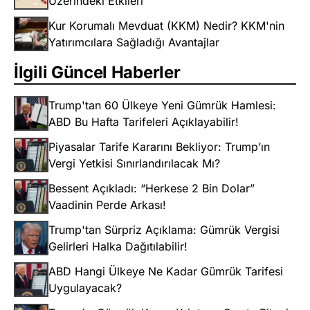
Üzerindeki Etkileri
Kur Korumalı Mevduat (KKM) Nedir? KKM'nin
Yatırımcılara Sağladığı Avantajlar
İlgili Güncel Haberler
Trump'tan 60 Ülkeye Yeni Gümrük Hamlesi:
ABD Bu Hafta Tarifeleri Açıklayabilir!
Piyasalar Tarife Kararını Bekliyor: Trump’ın
Vergi Yetkisi Sınırlandırılacak Mı?
Bessent Açıkladı: “Herkese 2 Bin Dolar”
Vaadinin Perde Arkası!
Trump'tan Sürpriz Açıklama: Gümrük Vergisi
Gelirleri Halka Dağıtılabilir!
ABD Hangi Ülkeye Ne Kadar Gümrük Tarifesi
Uygulayacak?