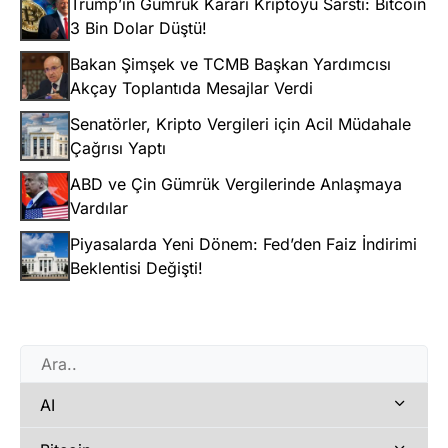
Trump’ın Gümrük Kararı Kriptoyu Sarstı: Bitcoin
3 Bin Dolar Düştü!
Bakan Şimşek ve TCMB Başkan Yardımcısı
Akçay Toplantıda Mesajlar Verdi
Senatörler, Kripto Vergileri için Acil Müdahale
Çağrısı Yaptı
ABD ve Çin Gümrük Vergilerinde Anlaşmaya
Vardılar
Piyasalarda Yeni Dönem: Fed’den Faiz İndirimi
Beklentisi Değişti!
AI