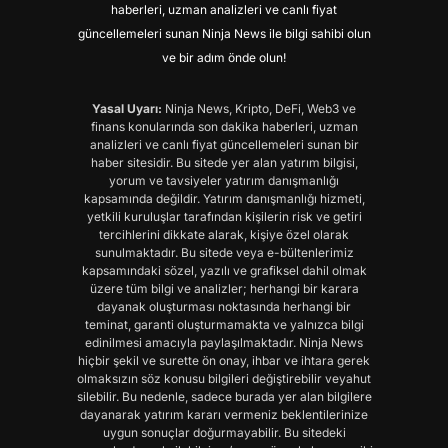
haberleri, uzman analizleri ve canlı fiyat
güncellemeleri sunan Ninja News ile bilgi sahibi olun
ve bir adım önde olun!
Yasal Uyarı:
Ninja News, Kripto, DeFi, Web3 ve
finans konularında son dakika haberleri, uzman
analizleri ve canlı fiyat güncellemeleri sunan bir
haber sitesidir. Bu sitede yer alan yatırım bilgisi,
yorum ve tavsiyeler yatırım danışmanlığı
kapsamında değildir. Yatırım danışmanlığı hizmeti,
yetkili kuruluşlar tarafından kişilerin risk ve getiri
tercihlerini dikkate alarak, kişiye özel olarak
sunulmaktadır. Bu sitede veya e-bültenlerimiz
kapsamındaki sözel, yazılı ve grafiksel dahil olmak
üzere tüm bilgi ve analizler; herhangi bir karara
dayanak oluşturması noktasında herhangi bir
teminat, garanti oluşturmamakta ve yalnızca bilgi
edinilmesi amacıyla paylaşılmaktadır. Ninja News
hiçbir şekil ve surette ön onay, ihbar ve ihtara gerek
olmaksızın söz konusu bilgileri değiştirebilir veyahut
silebilir. Bu nedenle, sadece burada yer alan bilgilere
dayanarak yatırım kararı vermeniz beklentilerinize
uygun sonuçlar doğurmayabilir. Bu sitedeki