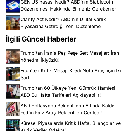
GENIUS Yasası Nedir? ABD'nin Stablecoin
Düzenlemesi Hakkında Bilmeniz Gerekenler
Clarity Act Nedir? ABD'nin Dijital Varlık
Piyasasına Getirdiği Yeni Düzenleme
İlgili Güncel Haberler
Trump'tan İran'a Peş Peşe Sert Mesajlar: İran
Yönetimi İkiyüzlü!
Fitch'ten Kritik Mesaj: Kredi Notu Artışı için İki
Şart!
Trump'tan 60 Ülkeye Yeni Gümrük Hamlesi:
ABD Bu Hafta Tarifeleri Açıklayabilir!
ABD Enflasyonu Beklentilerin Altında Kaldı:
Fed'in Faiz Artışı Beklentileri Geriledi!
Küresel Piyasalarda Kritik Hafta: Bilançolar ve
Kritik Veriler Odakta!