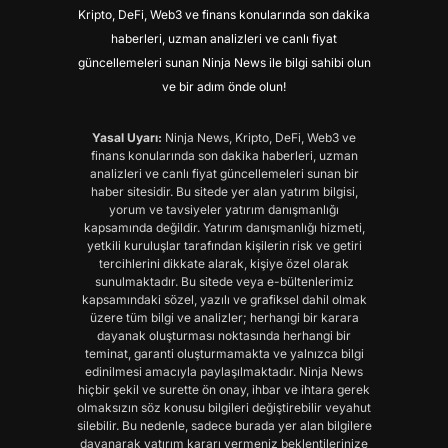
Kripto, DeFi, Web3 ve finans konularında son dakika
haberleri, uzman analizleri ve canlı fiyat
güncellemeleri sunan Ninja News ile bilgi sahibi olun
ve bir adım önde olun!
Yasal Uyarı:
Ninja News, Kripto, DeFi, Web3 ve
finans konularında son dakika haberleri, uzman
analizleri ve canlı fiyat güncellemeleri sunan bir
haber sitesidir. Bu sitede yer alan yatırım bilgisi,
yorum ve tavsiyeler yatırım danışmanlığı
kapsamında değildir. Yatırım danışmanlığı hizmeti,
yetkili kuruluşlar tarafından kişilerin risk ve getiri
tercihlerini dikkate alarak, kişiye özel olarak
sunulmaktadır. Bu sitede veya e-bültenlerimiz
kapsamındaki sözel, yazılı ve grafiksel dahil olmak
üzere tüm bilgi ve analizler; herhangi bir karara
dayanak oluşturması noktasında herhangi bir
teminat, garanti oluşturmamakta ve yalnızca bilgi
edinilmesi amacıyla paylaşılmaktadır. Ninja News
hiçbir şekil ve surette ön onay, ihbar ve ihtara gerek
olmaksızın söz konusu bilgileri değiştirebilir veyahut
silebilir. Bu nedenle, sadece burada yer alan bilgilere
dayanarak yatırım kararı vermeniz beklentilerinize