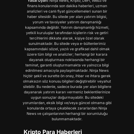
Yasal Uyarı:
Ninja News, Kripto, DeFi, Web3 ve
finans konularında son dakika haberleri, uzman
analizleri ve canlı fiyat güncellemeleri sunan bir
haber sitesidir. Bu sitede yer alan yatırım bilgisi,
yorum ve tavsiyeler yatırım danışmanlığı
kapsamında değildir. Yatırım danışmanlığı hizmeti,
yetkili kuruluşlar tarafından kişilerin risk ve getiri
tercihlerini dikkate alarak, kişiye özel olarak
sunulmaktadır. Bu sitede veya e-bültenlerimiz
kapsamındaki sözel, yazılı ve grafiksel dahil olmak
üzere tüm bilgi ve analizler; herhangi bir karara
dayanak oluşturması noktasında herhangi bir
teminat, garanti oluşturmamakta ve yalnızca bilgi
edinilmesi amacıyla paylaşılmaktadır. Ninja News
hiçbir şekil ve surette ön onay, ihbar ve ihtara gerek
olmaksızın söz konusu bilgileri değiştirebilir veyahut
silebilir. Bu nedenle, sadece burada yer alan bilgilere
dayanarak yatırım kararı vermeniz beklentilerinize
uygun sonuçlar doğurmayabilir. Bu sitedeki
yorumlardan, eksik bilgi ve/veya güncel olmama gibi
konularda ortaya çıkabilecek zararlardan Ninja
News ve çalışanlarının herhangi bir sorumluluğu
bulunmamaktadır.
Kripto Para Haberleri