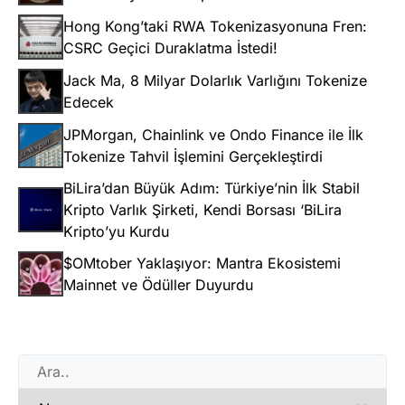
Hong Kong’taki RWA Tokenizasyonuna Fren:
CSRC Geçici Duraklatma İstedi!
Jack Ma, 8 Milyar Dolarlık Varlığını Tokenize
Edecek
JPMorgan, Chainlink ve Ondo Finance ile İlk
Tokenize Tahvil İşlemini Gerçekleştirdi
BiLira’dan Büyük Adım: Türkiye’nin İlk Stabil
Kripto Varlık Şirketi, Kendi Borsası ‘BiLira
Kripto’yu Kurdu
$OMtober Yaklaşıyor: Mantra Ekosistemi
Mainnet ve Ödüller Duyurdu