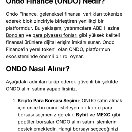
Ondo Finance (ONDO) Nedir?
Ondo Finance, geleneksel finansal varlıkları
tokenize
ederek
blok zinciriyle
birleştiren yenilikçi bir
platformdur. Bu yaklaşım, yatırımcılara
ABD Hazine
Bonoları
ve
para piyasası fonları
gibi yüksek kaliteli
finansal ürünlere dijital erişim imkânı sunar. Ondo
Finance’in yerel token’ı olan ONDO, platformun
ekosisteminde önemli bir rol oynar.
ONDO Nasıl Alınır?
Aşağıdaki adımları takip ederek güvenli bir şekilde
ONDO alım satımı yapabilirsiniz.
Kripto Para Borsası Seçimi
: ONDO satın almak
için önce bu coini listeleyen bir
kripto para
borsası
seçmeniz gerekir.
Bybit
ve
MEXC
gibi
popüler borsalar ONDO alım satım işlemlerini
desteklemektedir. Hangi borsayı seçeceğinizi