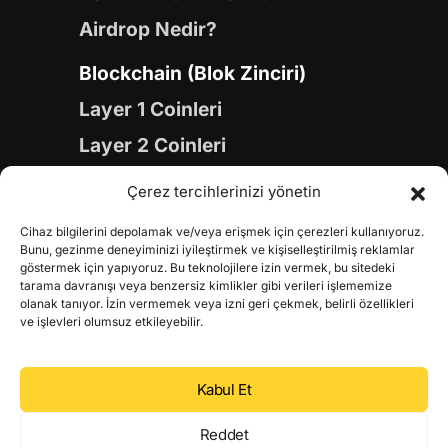
Airdrop Nedir?
Blockchain (Blok Zinciri)
Layer 1 Coinleri
Layer 2 Coinleri
Yapay Zeka (AI) Coinleri
Çerez tercihlerinizi yönetin
Meme Coinleri
Cihaz bilgilerini depolamak ve/veya erişmek için çerezleri kullanıyoruz.
Gaming Coinleri
Bunu, gezinme deneyiminizi iyileştirmek ve kişiselleştirilmiş reklamlar
göstermek için yapıyoruz. Bu teknolojilere izin vermek, bu sitedeki
RWA Coinleri
tarama davranışı veya benzersiz kimlikler gibi verileri işlememize
olanak tanıyor. İzin vermemek veya izni geri çekmek, belirli özellikleri
DeFi Coinleri
ve işlevleri olumsuz etkileyebilir.
DePIN Coinleri
Kabul Et
Metaverse Coinleri
Web 3.0 Coinleri
Reddet