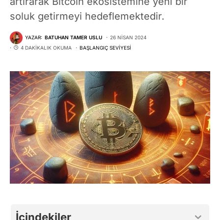
artırarak Bitcoin ekosistemine yeni bir
soluk getirmeyi hedeflemektedir.
YAZAR:
BATUHAN TAMER USLU
26 NISAN 2024
4 DAKIKALIK OKUMA
BAŞLANGIÇ SEVIYESI
İçindekiler