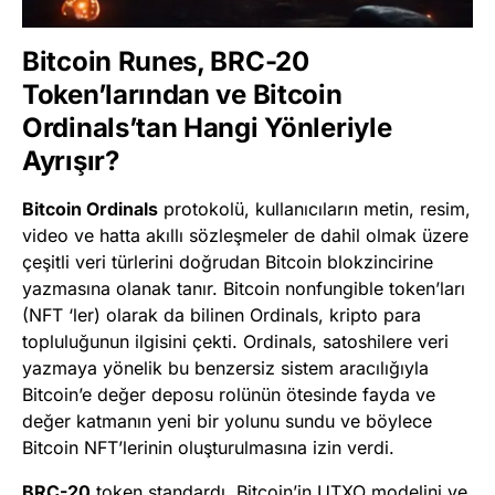
Bitcoin Runes, BRC-20
Token’larından ve Bitcoin
Ordinals’tan Hangi Yönleriyle
Ayrışır?
Bitcoin Ordinals
protokolü, kullanıcıların metin, resim,
video ve hatta akıllı sözleşmeler de dahil olmak üzere
çeşitli veri türlerini doğrudan Bitcoin blokzincirine
yazmasına olanak tanır. Bitcoin nonfungible token’ları
(NFT ‘ler) olarak da bilinen Ordinals, kripto para
topluluğunun ilgisini çekti. Ordinals, satoshilere veri
yazmaya yönelik bu benzersiz sistem aracılığıyla
Bitcoin’e değer deposu rolünün ötesinde fayda ve
değer katmanın yeni bir yolunu sundu ve böylece
Bitcoin NFT’lerinin oluşturulmasına izin verdi.
BRC-20
token standardı, Bitcoin’in UTXO modelini ve