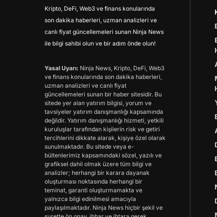
Kripto, DeFi, Web3 ve finans konularında
son dakika haberleri, uzman analizleri ve
canlı fiyat güncellemeleri sunan Ninja News
ile bilgi sahibi olun ve bir adım önde olun!
Yasal Uyarı:
Ninja News, Kripto, DeFi, Web3
ve finans konularında son dakika haberleri,
uzman analizleri ve canlı fiyat
güncellemeleri sunan bir haber sitesidir. Bu
sitede yer alan yatırım bilgisi, yorum ve
tavsiyeler yatırım danışmanlığı kapsamında
değildir. Yatırım danışmanlığı hizmeti, yetkili
kuruluşlar tarafından kişilerin risk ve getiri
tercihlerini dikkate alarak, kişiye özel olarak
sunulmaktadır. Bu sitede veya e-
bültenlerimiz kapsamındaki sözel, yazılı ve
grafiksel dahil olmak üzere tüm bilgi ve
analizler; herhangi bir karara dayanak
oluşturması noktasında herhangi bir
teminat, garanti oluşturmamakta ve
yalnızca bilgi edinilmesi amacıyla
paylaşılmaktadır. Ninja News hiçbir şekil ve
surette ön onay, ihbar ve ihtara gerek