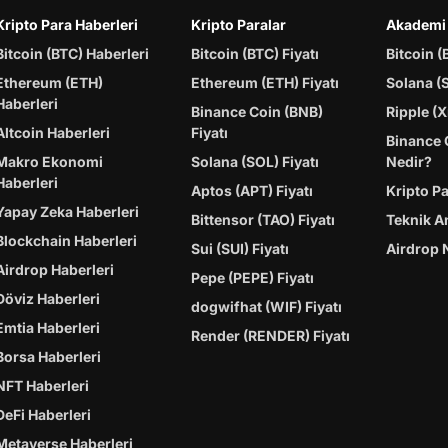
Kripto Para Haberleri
Kripto Paralar
Akademi
Bitcoin (BTC) Haberleri
Bitcoin (BTC) Fiyatı
Bitcoin (
Ethereum (ETH)
Ethereum (ETH) Fiyatı
Solana (
Haberleri
Binance Coin (BNB)
Ripple (X
Altcoin Haberleri
Fiyatı
Binance 
Makro Ekonomi
Solana (SOL) Fiyatı
Nedir?
Haberleri
Aptos (APT) Fiyatı
Kripto P
Yapay Zeka Haberleri
Bittensor (TAO) Fiyatı
Teknik A
Blockchain Haberleri
Sui (SUI) Fiyatı
Airdrop 
Airdrop Haberleri
Pepe (PEPE) Fiyatı
Döviz Haberleri
dogwifhat (WIF) Fiyatı
Emtia Haberleri
Render (RENDER) Fiyatı
Borsa Haberleri
NFT Haberleri
DeFi Haberleri
Metaverse Haberleri