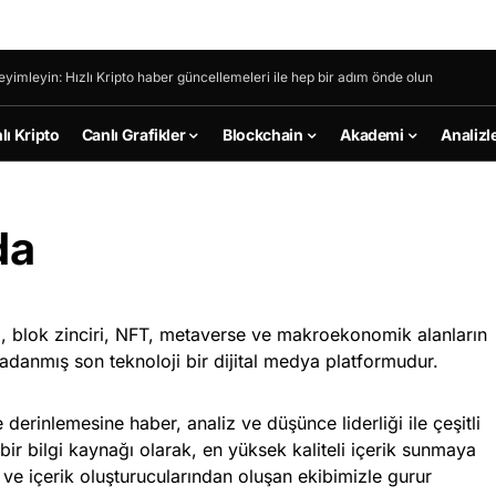
eyimleyin: Hızlı Kripto haber güncellemeleri ile hep bir adım önde olun
lı Kripto
Canlı Grafikler
Blockchain
Akademi
Analizl
da
mi, blok zinciri, NFT, metaverse ve makroekonomik alanların
 adanmış son teknoloji bir dijital medya platformudur.
rinlemesine haber, analiz ve düşünce liderliği ile çeşitli
bir bilgi kaynağı olarak, en yüksek kaliteli içerik sunmaya
 ve içerik oluşturucularından oluşan ekibimizle gurur