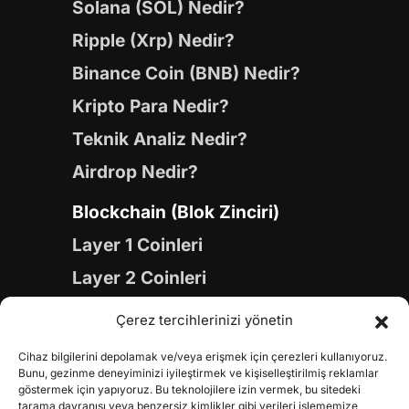
Solana (SOL) Nedir?
Ripple (Xrp) Nedir?
Binance Coin (BNB) Nedir?
Kripto Para Nedir?
Teknik Analiz Nedir?
Airdrop Nedir?
Blockchain (Blok Zinciri)
Layer 1 Coinleri
Layer 2 Coinleri
Yapay Zeka (AI) Coinleri
Çerez tercihlerinizi yönetin
Meme Coinleri
Cihaz bilgilerini depolamak ve/veya erişmek için çerezleri kullanıyoruz.
Gaming Coinleri
Bunu, gezinme deneyiminizi iyileştirmek ve kişiselleştirilmiş reklamlar
göstermek için yapıyoruz. Bu teknolojilere izin vermek, bu sitedeki
tarama davranışı veya benzersiz kimlikler gibi verileri işlememize