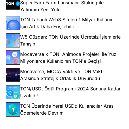
Super Earn Farm Lansmanı: Staking ile
Yatırımın Yeni Yolu
TON Tabanlı Web3 Siteleri 1 Milyar Kullanıcı
İçin Artık Daha Erişilebilir
W5 Cüzdan: TON Üzerinde Ücretsiz İşlemlerle
Tanışın
Mocaverse x TON: Animoca Projeleri ile Yüz
Milyonlarca Kullanıcının TON'a Geçişi
Mocaverse, MOCA Vakfı ve TON Vakfı
Arasında Stratejik Ortaklık Duyuruldu
TON/USDt Ödül Programı 2024 Sonuna Kadar
Uzatıldı!
TON Üzerinde Yerel USDt: Kullanıcılar Arası
Ödemelerde Devrim