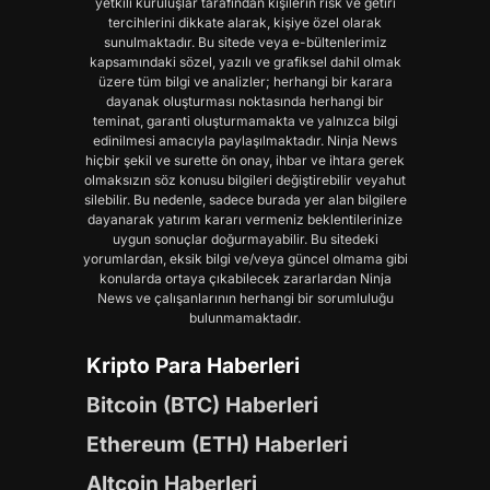
yetkili kuruluşlar tarafından kişilerin risk ve getiri
tercihlerini dikkate alarak, kişiye özel olarak
sunulmaktadır. Bu sitede veya e-bültenlerimiz
kapsamındaki sözel, yazılı ve grafiksel dahil olmak
üzere tüm bilgi ve analizler; herhangi bir karara
dayanak oluşturması noktasında herhangi bir
teminat, garanti oluşturmamakta ve yalnızca bilgi
edinilmesi amacıyla paylaşılmaktadır. Ninja News
hiçbir şekil ve surette ön onay, ihbar ve ihtara gerek
olmaksızın söz konusu bilgileri değiştirebilir veyahut
silebilir. Bu nedenle, sadece burada yer alan bilgilere
dayanarak yatırım kararı vermeniz beklentilerinize
uygun sonuçlar doğurmayabilir. Bu sitedeki
yorumlardan, eksik bilgi ve/veya güncel olmama gibi
konularda ortaya çıkabilecek zararlardan Ninja
News ve çalışanlarının herhangi bir sorumluluğu
bulunmamaktadır.
Kripto Para Haberleri
Bitcoin (BTC) Haberleri
Ethereum (ETH) Haberleri
Altcoin Haberleri