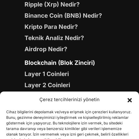
Ripple (Xrp) Nedir?
Binance Coin (BNB) Nedir?
Kripto Para Nedir?
Teknik Analiz Nedir?
Airdrop Nedir?
Blockchain (Blok Zinciri)
Layer 1 Coinleri
Layer 2 Coinleri
Yapay Zeka (AI) Coinleri
Çerez tercihlerinizi yönetin
Meme Coinleri
Cihaz bilgilerini depolamak ve/veya erişmek için çerezleri kullanıyoruz.
Gaming Coinleri
Bunu, gezinme deneyiminizi iyileştirmek ve kişiselleştirilmiş reklamlar
göstermek için yapıyoruz. Bu teknolojilere izin vermek, bu sitedeki
RWA Coinleri
tarama davranışı veya benzersiz kimlikler gibi verileri işlememize
olanak tanıyor. İzin vermemek veya izni geri çekmek, belirli özellikleri