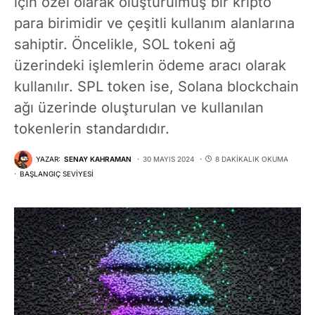
için özel olarak oluşturulmuş bir kripto
para birimidir ve çeşitli kullanım alanlarına
sahiptir. Öncelikle, SOL tokeni ağ
üzerindeki işlemlerin ödeme aracı olarak
kullanılır. SPL token ise, Solana blockchain
ağı üzerinde oluşturulan ve kullanılan
tokenlerin standardıdır.
YAZAR:
SENAY KAHRAMAN
30 MAYIS 2024
8 DAKIKALIK OKUMA
BAŞLANGIÇ SEVIYESI