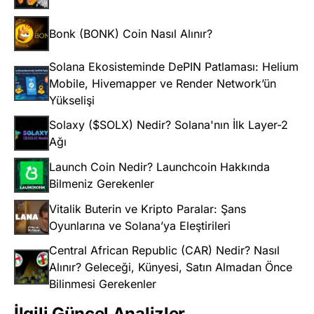
Bonk (BONK) Coin Nasıl Alınır?
Solana Ekosisteminde DePIN Patlaması: Helium
Mobile, Hivemapper ve Render Network’ün
Yükselişi
Solaxy ($SOLX) Nedir? Solana'nın İlk Layer-2
Ağı
Launch Coin Nedir? Launchcoin Hakkında
Bilmeniz Gerekenler
Vitalik Buterin ve Kripto Paralar: Şans
Oyunlarına ve Solana’ya Eleştirileri
Central African Republic (CAR) Nedir? Nasıl
Alınır? Geleceği, Künyesi, Satın Almadan Önce
Bilinmesi Gerekenler
İlgili Güncel Analizler