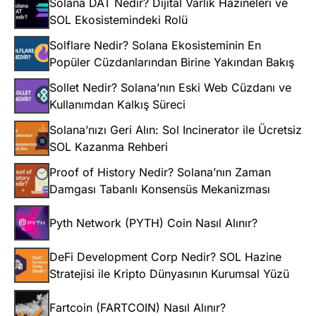
Solana DAT Nedir? Dijital Varlık Hazineleri ve
SOL Ekosistemindeki Rolü
Solflare Nedir? Solana Ekosisteminin En
Popüler Cüzdanlarından Birine Yakından Bakış
Sollet Nedir? Solana’nın Eski Web Cüzdanı ve
Kullanımdan Kalkış Süreci
Solana’nızı Geri Alın: Sol Incinerator ile Ücretsiz
SOL Kazanma Rehberi
Proof of History Nedir? Solana’nın Zaman
Damgası Tabanlı Konsensüs Mekanizması
Pyth Network (PYTH) Coin Nasıl Alınır?
DeFi Development Corp Nedir? SOL Hazine
Stratejisi ile Kripto Dünyasının Kurumsal Yüzü
Fartcoin (FARTCOIN) Nasıl Alınır?