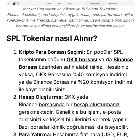
Market Cap olarak en yüksek ilk 15 Solana Token’ları.
Solana ekosistemi, merkeziyetsiz uygulamalar, oyun platformları, dijital
koleksiyonlar ve finansal hizmetler dahil olmak üzere Solana blok zinciri
üzerine inşa edilmiş çok çeşitli proje ve platformlardan oluşur.
SPL Tokenlar nasıl Alınır?
Kripto Para Borsası Seçimi:
En popüler SPL
tokenlarının çoğunu
OKX borsası
ya da
Binance
Borsası
üzerinden satın alabilirsiniz. Hesabınız
yoksa, OKX Borsasına %40 komisyon indirimi
ya da Binance Borsasına %20 komisyon indirimi
ile kayıt olabilirsiniz.
Hesap Oluşturma:
OKX yada
Binance
b
orsasında
bir
hesap oluşturmanız
gerekmektedir. Genellikle bu işlem, e-posta
adresinizi ve kişisel bilgilerinizi vererek yapılır.
Bazı borsalar kimlik doğrulaması da isteyebilir.
Para Yatırma:
Hesabınıza fiat para (USD, EUR,