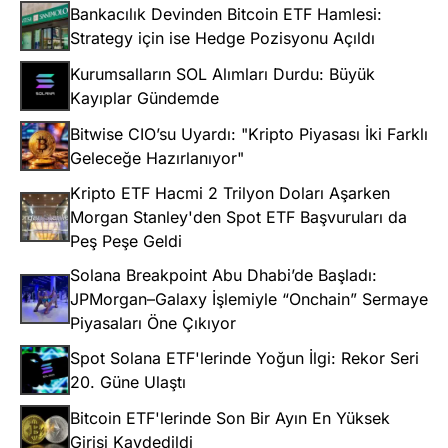
Bankacılık Devinden Bitcoin ETF Hamlesi:
Strategy için ise Hedge Pozisyonu Açıldı
Kurumsalların SOL Alımları Durdu: Büyük
Kayıplar Gündemde
Bitwise CIO’su Uyardı: "Kripto Piyasası İki Farklı
Geleceğe Hazırlanıyor"
Kripto ETF Hacmi 2 Trilyon Doları Aşarken
Morgan Stanley'den Spot ETF Başvuruları da
Peş Peşe Geldi
Solana Breakpoint Abu Dhabi’de Başladı:
JPMorgan–Galaxy İşlemiyle “Onchain” Sermaye
Piyasaları Öne Çıkıyor
Spot Solana ETF'lerinde Yoğun İlgi: Rekor Seri
20. Güne Ulaştı
Bitcoin ETF'lerinde Son Bir Ayın En Yüksek
Girişi Kaydedildi