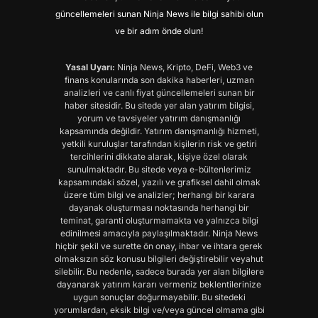
güncellemeleri sunan Ninja News ile bilgi sahibi olun
ve bir adım önde olun!
Yasal Uyarı:
Ninja News, Kripto, DeFi, Web3 ve
finans konularında son dakika haberleri, uzman
analizleri ve canlı fiyat güncellemeleri sunan bir
haber sitesidir. Bu sitede yer alan yatırım bilgisi,
yorum ve tavsiyeler yatırım danışmanlığı
kapsamında değildir. Yatırım danışmanlığı hizmeti,
yetkili kuruluşlar tarafından kişilerin risk ve getiri
tercihlerini dikkate alarak, kişiye özel olarak
sunulmaktadır. Bu sitede veya e-bültenlerimiz
kapsamındaki sözel, yazılı ve grafiksel dahil olmak
üzere tüm bilgi ve analizler; herhangi bir karara
dayanak oluşturması noktasında herhangi bir
teminat, garanti oluşturmamakta ve yalnızca bilgi
edinilmesi amacıyla paylaşılmaktadır. Ninja News
hiçbir şekil ve surette ön onay, ihbar ve ihtara gerek
olmaksızın söz konusu bilgileri değiştirebilir veyahut
silebilir. Bu nedenle, sadece burada yer alan bilgilere
dayanarak yatırım kararı vermeniz beklentilerinize
uygun sonuçlar doğurmayabilir. Bu sitedeki
yorumlardan, eksik bilgi ve/veya güncel olmama gibi