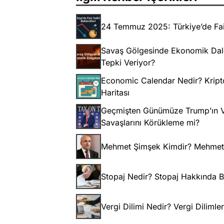
24 Temmuz 2025: Türkiye’de Faiz
Savaş Gölgesinde Ekonomik Dalg
Tepki Veriyor?
Economic Calendar Nedir? Kripto
Haritası
Geçmişten Günümüze Trump’ın V
Savaşlarını Körükleme mi?
Mehmet Şimşek Kimdir? Mehmet Şi
Stopaj Nedir? Stopaj Hakkında B
Vergi Dilimi Nedir? Vergi Diliml