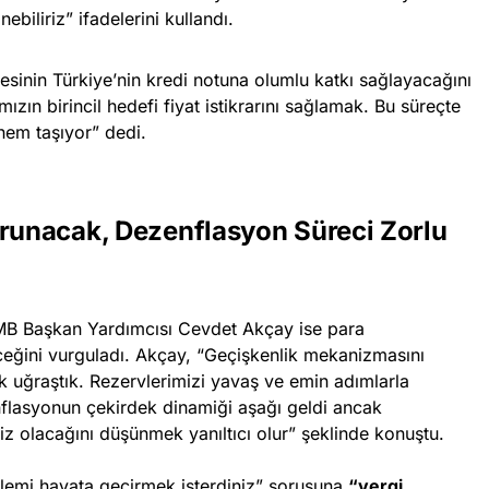
nebiliriz” ifadelerini kullandı.
sinin Türkiye’nin kredi notuna olumlu katkı sağlayacağını
ızın birincil hedefi fiyat istikrarını sağlamak. Bu süreçte
önem taşıyor” dedi.
orunacak, Dezenflasyon Süreci Zorlu
B Başkan Yardımcısı Cevdet Akçay ise para
eceğini vurguladı. Akçay, “Geçişkenlik mekanizmasını
 uğraştık. Rezervlerimizi yavaş ve emin adımlarla
flasyonun çekirdek dinamiği aşağı geldi ancak
iz olacağını düşünmek yanıltıcı olur” şeklinde konuştu.
lemi hayata geçirmek isterdiniz” sorusuna
“vergi