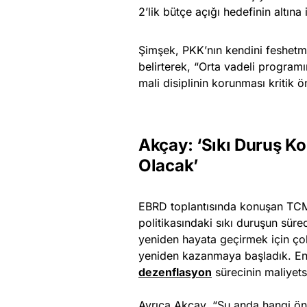
2’lik bütçe açığı hedefinin altına i
Şimşek, PKK’nın kendini feshetme
belirterek, “Orta vadeli programım
mali disiplinin korunması kritik 
Akçay: ‘Sıkı Duruş K
Olacak’
EBRD toplantısında konuşan TCM
politikasındaki sıkı duruşun sür
yeniden hayata geçirmek için çok
yeniden kazanmaya başladık. En
dezenflasyon
sürecinin maliyets
Ayrıca Akçay, “Şu anda hangi ön