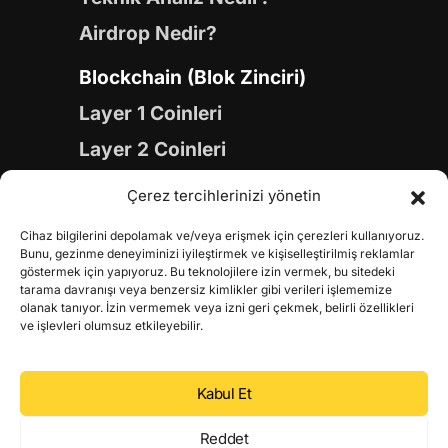
Airdrop Nedir?
Blockchain (Blok Zinciri)
Layer 1 Coinleri
Layer 2 Coinleri
Yapay Zeka (AI) Coinleri
Çerez tercihlerinizi yönetin
Meme Coinleri
Cihaz bilgilerini depolamak ve/veya erişmek için çerezleri kullanıyoruz.
Gaming Coinleri
Bunu, gezinme deneyiminizi iyileştirmek ve kişiselleştirilmiş reklamlar
göstermek için yapıyoruz. Bu teknolojilere izin vermek, bu sitedeki
RWA Coinleri
tarama davranışı veya benzersiz kimlikler gibi verileri işlememize
olanak tanıyor. İzin vermemek veya izni geri çekmek, belirli özellikleri
DeFi Coinleri
ve işlevleri olumsuz etkileyebilir.
DePIN Coinleri
Kabul Et
Metaverse Coinleri
Web 3.0 Coinleri
Reddet