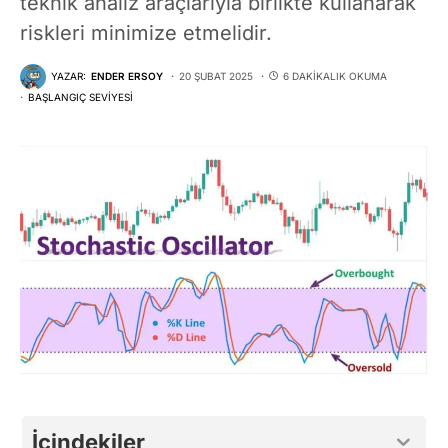
teknik analiz araçlarıyla birlikte kullanarak
riskleri minimize etmelidir.
YAZAR:
ENDER ERSOY
20 ŞUBAT 2025
6 DAKIKALIK OKUMA
BAŞLANGIÇ SEVIYESI
İçindekiler