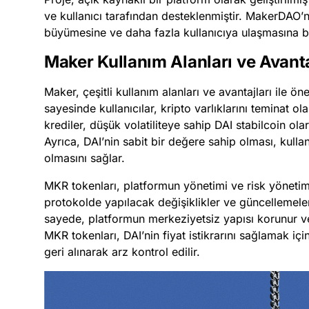
ve kullanıcı tarafından desteklenmiştir. MakerDAO’n
büyümesine ve daha fazla kullanıcıya ulaşmasına bü
Maker Kullanım Alanları ve Avanta
Maker, çeşitli kullanım alanları ve avantajları ile öne
sayesinde kullanıcılar, kripto varlıklarını teminat ola
krediler, düşük volatiliteye sahip DAI stabilcoin olara
Ayrıca, DAI’nin sabit bir değere sahip olması, kullan
olmasını sağlar.
MKR tokenları, platformun yönetimi ve risk yönetimi 
protokolde yapılacak değişiklikler ve güncellemeler
sayede, platformun merkeziyetsiz yapısı korunur ve 
MKR tokenları, DAI’nin fiyat istikrarını sağlamak içi
geri alınarak arz kontrol edilir.