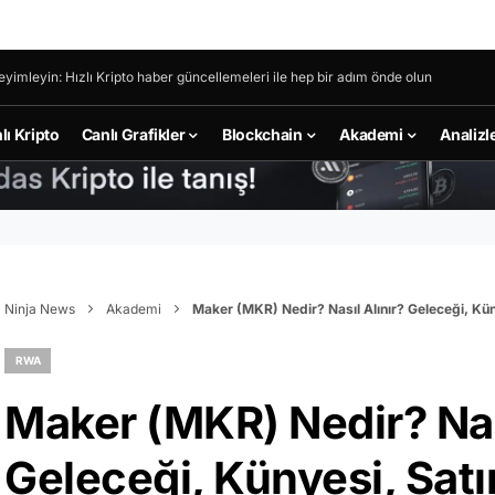
eyimleyin: Hızlı Kripto haber güncellemeleri ile hep bir adım önde olun
lı Kripto
Canlı Grafikler
Blockchain
Akademi
Analizl
Ninja News
Akademi
Maker (MKR) Nedir? Nasıl Alınır? Geleceği, Kü
RWA
Maker (MKR) Nedir? Nası
Geleceği, Künyesi, Sa