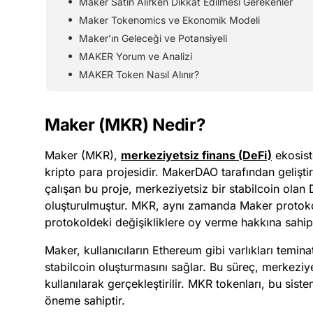
Maker Satın Alırken Dikkat Edilmesi Gerekenler
Maker Tokenomics ve Ekonomik Modeli
Maker’ın Geleceği ve Potansiyeli
MAKER Yorum ve Analizi
MAKER Token Nasıl Alınır?
Maker (MKR) Nedir?
Maker (MKR),
merkeziyetsiz finans (DeFi)
ekosist
kripto para projesidir. MakerDAO tarafından gelişti
çalışan bu proje, merkeziyetsiz bir stabilcoin olan 
oluşturulmuştur. MKR, aynı zamanda Maker protokol
protokoldeki değişikliklere oy verme hakkına sahipt
Maker, kullanıcıların Ethereum gibi varlıkları temina
stabilcoin oluşturmasını sağlar. Bu süreç, merkeziye
kullanılarak gerçekleştirilir. MKR tokenları, bu sistem
öneme sahiptir.