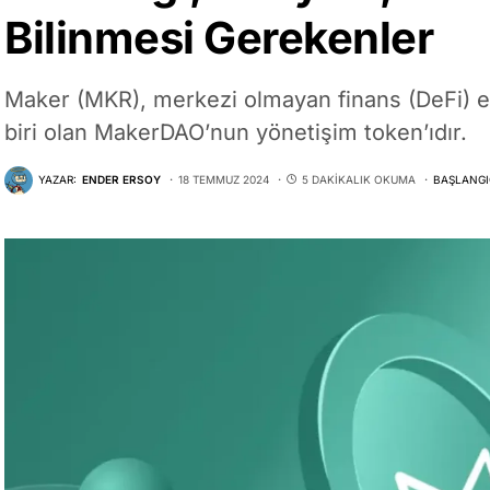
Bilinmesi Gerekenler
Maker (MKR), merkezi olmayan finans (DeFi) e
biri olan MakerDAO’nun yönetişim token’ıdır.
YAZAR:
ENDER ERSOY
18 TEMMUZ 2024
5 DAKIKALIK OKUMA
BAŞLANGI