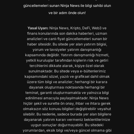
güncellemeleri sunan Ninja News ile bilgi sahibi olun
ve bir adım önde olun!
Yasal Uyarı:
Ninja News, Kripto, DeFi, Web3 ve
finans konularında son dakika haberleri, uzman
analizleri ve canlı fiyat güncellemeleri sunan bir
haber sitesidir. Bu sitede yer alan yatırım bilgisi,
yorum ve tavsiyeler yatırım danışmanlığı
kapsamında değildir. Yatırım danışmanlığı hizmeti,
yetkili kuruluşlar tarafından kişilerin risk ve getiri
tercihlerini dikkate alarak, kişiye özel olarak
sunulmaktadır. Bu sitede veya e-bültenlerimiz
kapsamındaki sözel, yazılı ve grafiksel dahil olmak
üzere tüm bilgi ve analizler; herhangi bir karara
dayanak oluşturması noktasında herhangi bir
teminat, garanti oluşturmamakta ve yalnızca bilgi
edinilmesi amacıyla paylaşılmaktadır. Ninja News
hiçbir şekil ve surette ön onay, ihbar ve ihtara gerek
olmaksızın söz konusu bilgileri değiştirebilir veyahut
silebilir. Bu nedenle, sadece burada yer alan bilgilere
dayanarak yatırım kararı vermeniz beklentilerinize
uygun sonuçlar doğurmayabilir. Bu sitedeki
yorumlardan, eksik bilgi ve/veya güncel olmama gibi