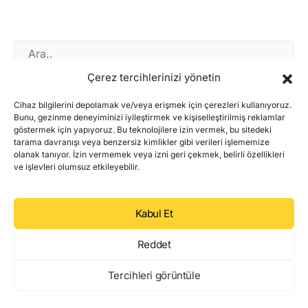
Çerez tercihlerinizi yönetin
AI
Cihaz bilgilerini depolamak ve/veya erişmek için çerezleri kullanıyoruz.
Bitcoin
Bunu, gezinme deneyiminizi iyileştirmek ve kişiselleştirilmiş reklamlar
göstermek için yapıyoruz. Bu teknolojilere izin vermek, bu sitedeki
DAO
tarama davranışı veya benzersiz kimlikler gibi verileri işlememize
olanak tanıyor. İzin vermemek veya izni geri çekmek, belirli özellikleri
ve işlevleri olumsuz etkileyebilir.
DeFi
DePIN
Kabul Et
DEX
Reddet
Ethereum
Tercihleri görüntüle
Ethereum ETF