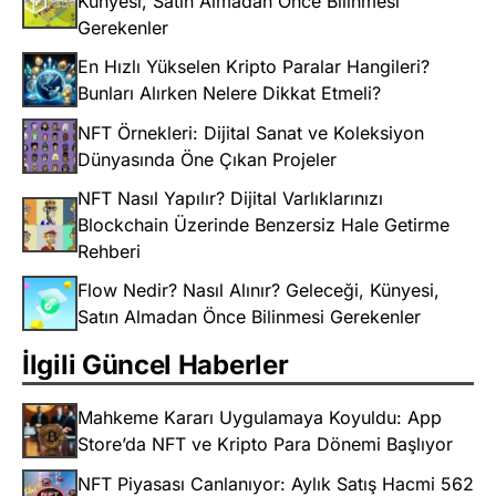
Künyesi, Satın Almadan Önce Bilinmesi
Gerekenler
En Hızlı Yükselen Kripto Paralar Hangileri?
Bunları Alırken Nelere Dikkat Etmeli?
NFT Örnekleri: Dijital Sanat ve Koleksiyon
Dünyasında Öne Çıkan Projeler
NFT Nasıl Yapılır? Dijital Varlıklarınızı
Blockchain Üzerinde Benzersiz Hale Getirme
Rehberi
Flow Nedir? Nasıl Alınır? Geleceği, Künyesi,
Satın Almadan Önce Bilinmesi Gerekenler
İlgili Güncel Haberler
Mahkeme Kararı Uygulamaya Koyuldu: App
Store’da NFT ve Kripto Para Dönemi Başlıyor
NFT Piyasası Canlanıyor: Aylık Satış Hacmi 562