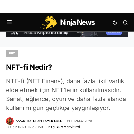
Ninja News
NFT
NFT-fi Nedir?
NTF-fi (NFT Finans), daha fazla likit varlık
elde etmek için NFT’lerin kullanılmasıdır.
Sanat, eğlence, oyun ve daha fazla alanda
kullanımı gün geçtikçe yaygınlaşıyor.
YAZAR:
BATUHAN TAMER USLU
21 TEMMUZ 2023
6 DAKIKALIK OKUMA
BAŞLANGIÇ SEVIYESI