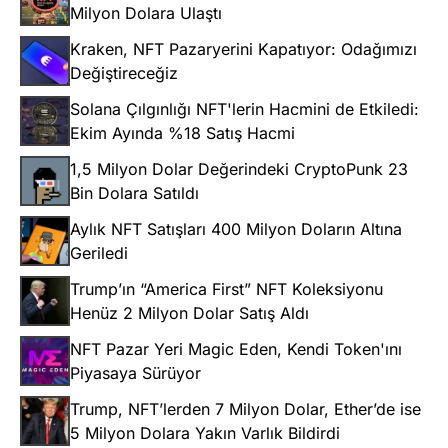
Milyon Dolara Ulaştı
Kraken, NFT Pazaryerini Kapatıyor: Odağımızı
Değiştireceğiz
Solana Çılgınlığı NFT'lerin Hacmini de Etkiledi:
Ekim Ayında %18 Satış Hacmi
1,5 Milyon Dolar Değerindeki CryptoPunk 23
Bin Dolara Satıldı
Aylık NFT Satışları 400 Milyon Doların Altına
Geriledi
Trump’ın “America First” NFT Koleksiyonu
Henüz 2 Milyon Dolar Satış Aldı
NFT Pazar Yeri Magic Eden, Kendi Token'ını
Piyasaya Sürüyor
Trump, NFT’lerden 7 Milyon Dolar, Ether’de ise
5 Milyon Dolara Yakın Varlık Bildirdi