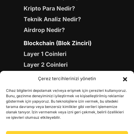
Kripto Para Nedir?
Teknik Analiz Nedir?
Airdrop Nedir?
Blockchain (Blok Zinciri)
Layer 1 Coinleri
Layer 2 Coinleri
Yapay Zeka (AI) Coinleri
Çerez tercihlerinizi yönetin
Meme Coinleri
Cihaz bilgilerini depolamak ve/veya erişmek için çerezleri kullanıyoruz.
Gaming Coinleri
Bunu, gezinme deneyiminizi iyileştirmek ve kişiselleştirilmiş reklamlar
göstermek için yapıyoruz. Bu teknolojilere izin vermek, bu sitedeki
RWA Coinleri
tarama davranışı veya benzersiz kimlikler gibi verileri işlememize
olanak tanıyor. İzin vermemek veya izni geri çekmek, belirli özellikleri
DeFi Coinleri
ve işlevleri olumsuz etkileyebilir.
DePIN Coinleri