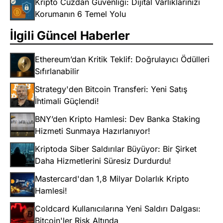
Kripto Cüzdan Güvenliği: Dijital Varlıklarınızı
Korumanın 6 Temel Yolu
İlgili Güncel Haberler
Ethereum’dan Kritik Teklif: Doğrulayıcı Ödülleri
Sıfırlanabilir
Strategy'den Bitcoin Transferi: Yeni Satış
İhtimali Güçlendi!
BNY’den Kripto Hamlesi: Dev Banka Staking
Hizmeti Sunmaya Hazırlanıyor!
Kriptoda Siber Saldırılar Büyüyor: Bir Şirket
Daha Hizmetlerini Süresiz Durdurdu!
Mastercard'dan 1,8 Milyar Dolarlık Kripto
Hamlesi!
Coldcard Kullanıcılarına Yeni Saldırı Dalgası:
Bitcoin'ler Risk Altında