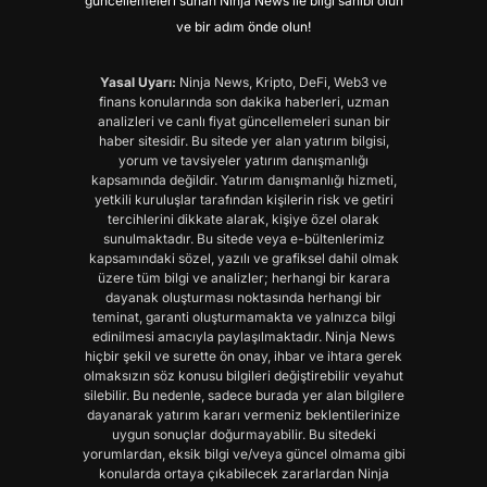
güncellemeleri sunan Ninja News ile bilgi sahibi olun
ve bir adım önde olun!
Yasal Uyarı:
Ninja News, Kripto, DeFi, Web3 ve
finans konularında son dakika haberleri, uzman
analizleri ve canlı fiyat güncellemeleri sunan bir
haber sitesidir. Bu sitede yer alan yatırım bilgisi,
yorum ve tavsiyeler yatırım danışmanlığı
kapsamında değildir. Yatırım danışmanlığı hizmeti,
yetkili kuruluşlar tarafından kişilerin risk ve getiri
tercihlerini dikkate alarak, kişiye özel olarak
sunulmaktadır. Bu sitede veya e-bültenlerimiz
kapsamındaki sözel, yazılı ve grafiksel dahil olmak
üzere tüm bilgi ve analizler; herhangi bir karara
dayanak oluşturması noktasında herhangi bir
teminat, garanti oluşturmamakta ve yalnızca bilgi
edinilmesi amacıyla paylaşılmaktadır. Ninja News
hiçbir şekil ve surette ön onay, ihbar ve ihtara gerek
olmaksızın söz konusu bilgileri değiştirebilir veyahut
silebilir. Bu nedenle, sadece burada yer alan bilgilere
dayanarak yatırım kararı vermeniz beklentilerinize
uygun sonuçlar doğurmayabilir. Bu sitedeki
yorumlardan, eksik bilgi ve/veya güncel olmama gibi
konularda ortaya çıkabilecek zararlardan Ninja