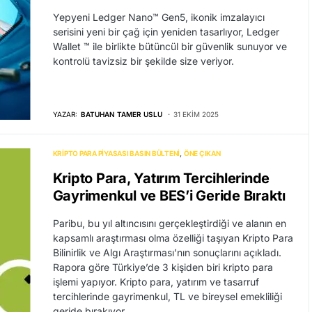
Yepyeni Ledger Nano™ Gen5, ikonik imzalayıcı
serisini yeni bir çağ için yeniden tasarlıyor, Ledger
Wallet ™ ile birlikte bütüncül bir güvenlik sunuyor ve
kontrolü tavizsiz bir şekilde size veriyor.
YAZAR:
BATUHAN TAMER USLU
31 EKIM 2025
KRIPTO PARA PIYASASI BASIN BÜLTENI
ÖNE ÇIKAN
Kripto Para, Yatırım Tercihlerinde
Gayrimenkul ve BES’i Geride Bıraktı
Paribu, bu yıl altıncısını gerçekleştirdiği ve alanın en
kapsamlı araştırması olma özelliği taşıyan Kripto Para
Bilinirlik ve Algı Araştırması’nın sonuçlarını açıkladı.
Rapora göre Türkiye’de 3 kişiden biri kripto para
işlemi yapıyor. Kripto para, yatırım ve tasarruf
tercihlerinde gayrimenkul, TL ve bireysel emekliliği
geride bırakıyor.