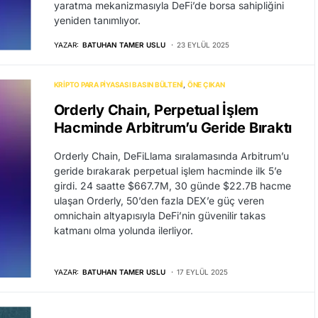
yaratma mekanizmasıyla DeFi’de borsa sahipliğini
yeniden tanımlıyor.
YAZAR:
BATUHAN TAMER USLU
23 EYLÜL 2025
KRIPTO PARA PIYASASI BASIN BÜLTENI
ÖNE ÇIKAN
Orderly Chain, Perpetual İşlem
Hacminde Arbitrum’u Geride Bıraktı
Orderly Chain, DeFiLlama sıralamasında Arbitrum’u
geride bırakarak perpetual işlem hacminde ilk 5’e
girdi. 24 saatte $667.7M, 30 günde $22.7B hacme
ulaşan Orderly, 50’den fazla DEX’e güç veren
omnichain altyapısıyla DeFi’nin güvenilir takas
katmanı olma yolunda ilerliyor.
YAZAR:
BATUHAN TAMER USLU
17 EYLÜL 2025