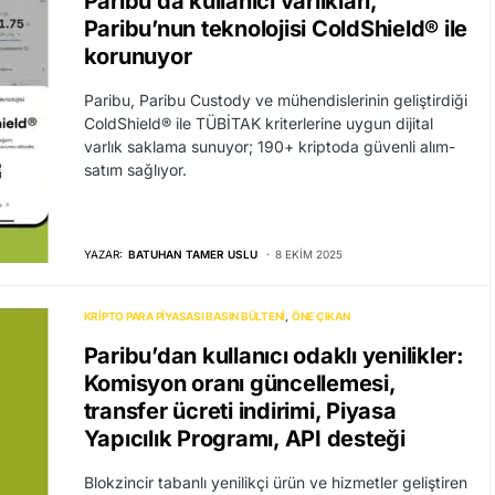
Paribu’da kullanıcı varlıkları,
Paribu’nun teknolojisi ColdShield® ile
korunuyor
Paribu, Paribu Custody ve mühendislerinin geliştirdiği
ColdShield® ile TÜBİTAK kriterlerine uygun dijital
varlık saklama sunuyor; 190+ kriptoda güvenli alım-
satım sağlıyor.
YAZAR:
BATUHAN TAMER USLU
8 EKIM 2025
KRIPTO PARA PIYASASI BASIN BÜLTENI
ÖNE ÇIKAN
Paribu’dan kullanıcı odaklı yenilikler:
Komisyon oranı güncellemesi,
transfer ücreti indirimi, Piyasa
Yapıcılık Programı, API desteği
Blokzincir tabanlı yenilikçi ürün ve hizmetler geliştiren