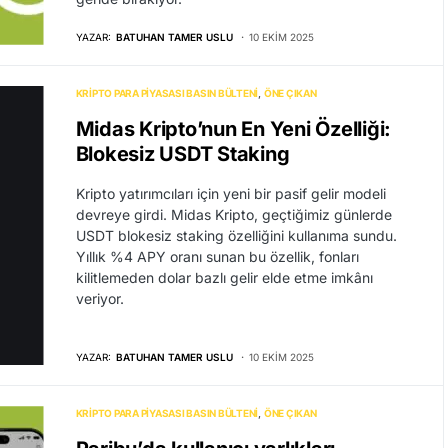
YAZAR:
BATUHAN TAMER USLU
10 EKIM 2025
KRIPTO PARA PIYASASI BASIN BÜLTENI
ÖNE ÇIKAN
Midas Kripto’nun En Yeni Özelliği:
Blokesiz USDT Staking
Kripto yatırımcıları için yeni bir pasif gelir modeli
devreye girdi. Midas Kripto, geçtiğimiz günlerde
USDT blokesiz staking özelliğini kullanıma sundu.
Yıllık %4 APY oranı sunan bu özellik, fonları
kilitlemeden dolar bazlı gelir elde etme imkânı
veriyor.
YAZAR:
BATUHAN TAMER USLU
10 EKIM 2025
KRIPTO PARA PIYASASI BASIN BÜLTENI
ÖNE ÇIKAN