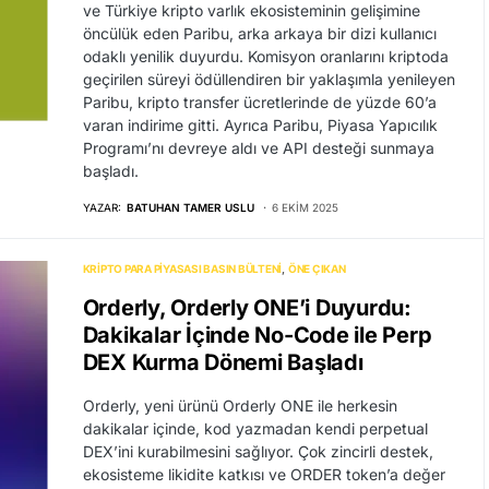
ve Türkiye kripto varlık ekosisteminin gelişimine
öncülük eden Paribu, arka arkaya bir dizi kullanıcı
odaklı yenilik duyurdu. Komisyon oranlarını kriptoda
geçirilen süreyi ödüllendiren bir yaklaşımla yenileyen
Paribu, kripto transfer ücretlerinde de yüzde 60’a
varan indirime gitti. Ayrıca Paribu, Piyasa Yapıcılık
Programı’nı devreye aldı ve API desteği sunmaya
başladı.
YAZAR:
BATUHAN TAMER USLU
6 EKIM 2025
KRIPTO PARA PIYASASI BASIN BÜLTENI
ÖNE ÇIKAN
Orderly, Orderly ONE’i Duyurdu:
Dakikalar İçinde No-Code ile Perp
DEX Kurma Dönemi Başladı
Orderly, yeni ürünü Orderly ONE ile herkesin
dakikalar içinde, kod yazmadan kendi perpetual
DEX’ini kurabilmesini sağlıyor. Çok zincirli destek,
ekosisteme likidite katkısı ve ORDER token’a değer