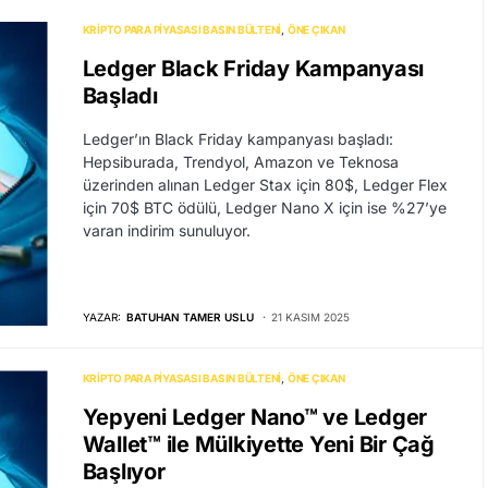
KRIPTO PARA PIYASASI BASIN BÜLTENI
ÖNE ÇIKAN
Ledger Black Friday Kampanyası
Başladı
Ledger’ın Black Friday kampanyası başladı:
Hepsiburada, Trendyol, Amazon ve Teknosa
üzerinden alınan Ledger Stax için 80$, Ledger Flex
için 70$ BTC ödülü, Ledger Nano X için ise %27’ye
varan indirim sunuluyor.
YAZAR:
BATUHAN TAMER USLU
21 KASIM 2025
KRIPTO PARA PIYASASI BASIN BÜLTENI
ÖNE ÇIKAN
Yepyeni Ledger Nano™ ve Ledger
Wallet™ ile Mülkiyette Yeni Bir Çağ
Başlıyor