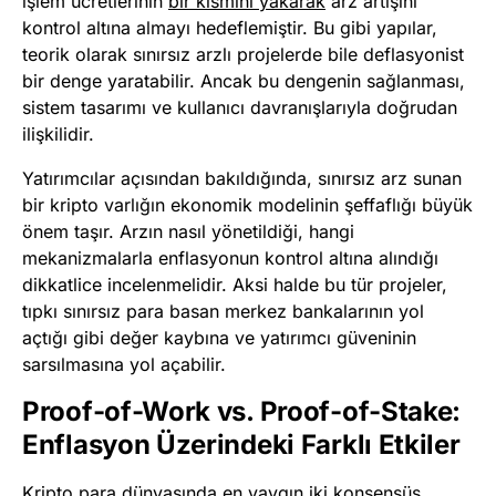
işlem ücretlerinin
bir kısmını yakarak
arz artışını
kontrol altına almayı hedeflemiştir. Bu gibi yapılar,
teorik olarak sınırsız arzlı projelerde bile deflasyonist
bir denge yaratabilir. Ancak bu dengenin sağlanması,
sistem tasarımı ve kullanıcı davranışlarıyla doğrudan
ilişkilidir.
Yatırımcılar açısından bakıldığında, sınırsız arz sunan
bir kripto varlığın ekonomik modelinin şeffaflığı büyük
önem taşır. Arzın nasıl yönetildiği, hangi
mekanizmalarla enflasyonun kontrol altına alındığı
dikkatlice incelenmelidir. Aksi halde bu tür projeler,
tıpkı sınırsız para basan merkez bankalarının yol
açtığı gibi değer kaybına ve yatırımcı güveninin
sarsılmasına yol açabilir.
Proof-of-Work vs. Proof-of-Stake:
Enflasyon Üzerindeki Farklı Etkiler
Kripto para dünyasında en yaygın iki
konsensüs