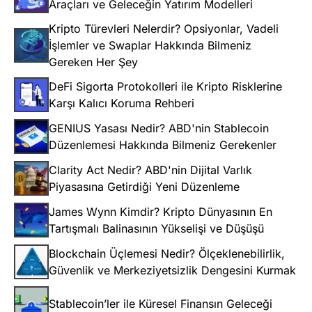
Araçları ve Geleceğin Yatırım Modelleri
Kripto Türevleri Nelerdir? Opsiyonlar, Vadeli
İşlemler ve Swaplar Hakkında Bilmeniz
Gereken Her Şey
DeFi Sigorta Protokolleri ile Kripto Risklerine
Karşı Kalıcı Koruma Rehberi
GENIUS Yasası Nedir? ABD'nin Stablecoin
Düzenlemesi Hakkında Bilmeniz Gerekenler
Clarity Act Nedir? ABD'nin Dijital Varlık
Piyasasına Getirdiği Yeni Düzenleme
James Wynn Kimdir? Kripto Dünyasının En
Tartışmalı Balinasının Yükselişi ve Düşüşü
Blockchain Üçlemesi Nedir? Ölçeklenebilirlik,
Güvenlik ve Merkeziyetsizlik Dengesini Kurmak
Stablecoin’ler ile Küresel Finansın Geleceği