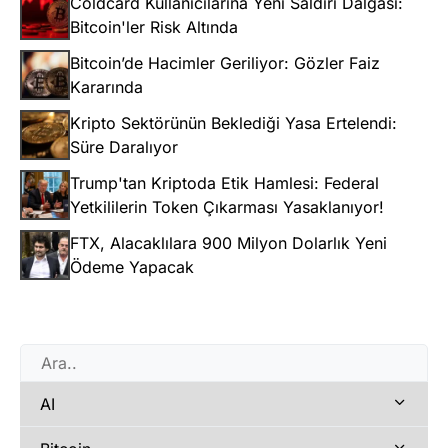
Coldcard Kullanıcılarına Yeni Saldırı Dalgası:
Bitcoin'ler Risk Altında
Bitcoin’de Hacimler Geriliyor: Gözler Faiz
Kararında
Kripto Sektörünün Beklediği Yasa Ertelendi:
Süre Daralıyor
Trump'tan Kriptoda Etik Hamlesi: Federal
Yetkililerin Token Çıkarması Yasaklanıyor!
FTX, Alacaklılara 900 Milyon Dolarlık Yeni
Ödeme Yapacak
AI