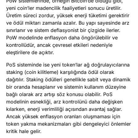
PoW sistemlerinde, örneğin Bitcoin’de olduğu gibi,
yeni coin’ler madencilik faaliyetleri sonucu üretilir.
Üretim süreci zordur, yüksek enerji tüketimi gerektirir
ve ödül miktarı zamanla azalır. Bu yapı sayesinde arz
sınırlanır ve sistem deflasyonist bir çizgide ilerler.
PoW modelinde enflasyon daha öngörülebilir ve
kontrollüdür, ancak çevresel etkileri nedeniyle
eleştirilere de açıktır.
PoS sisteminde ise yeni token’lar ağ doğrulayıcılarına
staking (coin kilitleme) karşılığında ödül olarak
dağıtılır. Staking ödülleri genellikle sabit veya dinamik
bir oranda hesaplanır ve sistemin kullanım düzeyine
bağlı olarak arz artışı söz konusu olabilir. PoS
modelinin esnekliği, arz kontrolünü daha değişken
kılarken, enerji verimliliği açısından avantaj sağlar.
Ancak yüksek enflasyon oranları oluşmaması için
token yakma mekanizmaları gibi dengeleyici önlemler
kritik hale gelir.