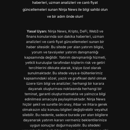
haberleri, uzman analizleri ve canlı fiyat
güncellemeleri sunan Ninja News ile bilgi sahibi olun
ve bir adım önde olun!
Yasal Uyarı:
Ninja News, Kripto, DeFi, Web3 ve
finans konularında son dakika haberleri, uzman
analizleri ve canlı fiyat güncellemeleri sunan bir
haber sitesidir. Bu sitede yer alan yatırım bilgisi,
yorum ve tavsiyeler yatırım danışmanlığı
kapsamında değildir. Yatırım danışmanlığı hizmeti,
yetkili kuruluşlar tarafından kişilerin risk ve getiri
tercihlerini dikkate alarak, kişiye özel olarak
sunulmaktadır. Bu sitede veya e-bültenlerimiz
kapsamındaki sözel, yazılı ve grafiksel dahil olmak
üzere tüm bilgi ve analizler; herhangi bir karara
dayanak oluşturması noktasında herhangi bir
teminat, garanti oluşturmamakta ve yalnızca bilgi
edinilmesi amacıyla paylaşılmaktadır. Ninja News
hiçbir şekil ve surette ön onay, ihbar ve ihtara gerek
olmaksızın söz konusu bilgileri değiştirebilir veyahut
silebilir. Bu nedenle, sadece burada yer alan bilgilere
dayanarak yatırım kararı vermeniz beklentilerinize
uygun sonuçlar doğurmayabilir. Bu sitedeki