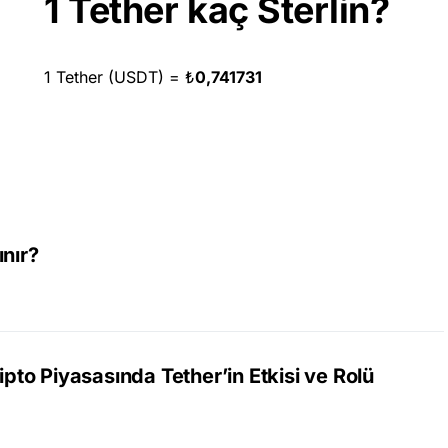
1 Tether kaç Sterlin?
1 Tether (USDT) =
₺
0,741731
i
ınır?
to Piyasasında Tether’in Etkisi ve Rolü