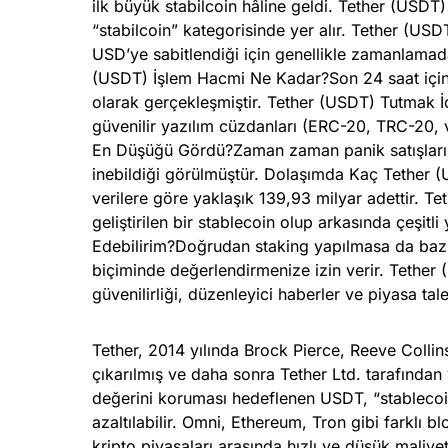
ilk büyük stabilcoin hâline geldi. Tether (USDT
“stabilcoin” kategorisinde yer alır. Tether (U
USD’ye sabitlendiği için genellikle zamanlamad
(USDT) İşlem Hacmi Ne Kadar?Son 24 saat için
olarak gerçekleşmiştir. Tether (USDT) Tutmak 
güvenilir yazılım cüzdanları (ERC-20, TRC-20, 
En Düşüğü Gördü?Zaman zaman panik satışları ve
inebildiği görülmüştür. Dolaşımda Kaç Tether 
verilere göre yaklaşık 139,93 milyar adettir. T
geliştirilen bir stablecoin olup arkasında çeşitl
Edebilirim?Doğrudan staking yapılmasa da bazı
biçiminde değerlendirmenize izin verir. Tether 
güvenilirliği, düzenleyici haberler ve piyasa taleb
Tether, 2014 yılında Brock Pierce, Reeve Collin
çıkarılmış ve daha sonra Tether Ltd. tarafından 
değerini koruması hedeflenen USDT, “stablecoin” 
azaltılabilir. Omni, Ethereum, Tron gibi farklı bl
kripto piyasaları arasında hızlı ve düşük maliyetl