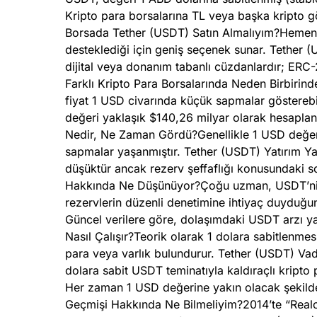
Kripto para borsalarına TL veya başka kripto g
Borsada Tether (USDT) Satın Almalıyım?Hemen
desteklediği için geniş seçenek sunar. Tether
dijital veya donanım tabanlı cüzdanlardır; ERC-
Farklı Kripto Para Borsalarında Neden Birbirinden
fiyat 1 USD civarında küçük sapmalar gösterebi
değeri yaklaşık $140,26 milyar olarak hesapla
Nedir, Ne Zaman Gördü?Genellikle 1 USD değeri
sapmalar yaşanmıştır. Tether (USDT) Yatırım Y
düşüktür ancak rezerv şeffaflığı konusundaki so
Hakkında Ne Düşünüyor?Çoğu uzman, USDT’nin s
rezervlerin düzenli denetimine ihtiyaç duyduğ
Güncel verilere göre, dolaşımdaki USDT arzı ya
Nasıl Çalışır?Teorik olarak 1 dolara sabitlenmes
para veya varlık bulundurur. Tether (USDT) Vade
dolara sabit USDT teminatıyla kaldıraçlı kripto p
Her zaman 1 USD değerine yakın olacak şekilde 
Geçmişi Hakkında Ne Bilmeliyim?2014’te “Realco