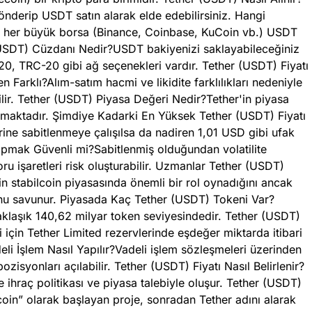
önderip USDT satın alarak elde edebilirsiniz. Hangi
 her büyük borsa (Binance, Coinbase, KuCoin vb.) USDT
 (USDT) Cüzdanı Nedir?USDT bakiyenizi saklayabileceğiniz
20, TRC-20 gibi ağ seçenekleri vardır. Tether (USDT) Fiyatı
 Farklı?Alım-satım hacmi ve likidite farklılıkları nedeniyle
lir. Tether (USDT) Piyasa Değeri Nedir?Tether'in piyasa
nmaktadır. Şimdiye Kadarki En Yüksek Tether (USDT) Fiyatı
ne sabitlenmeye çalışılsa da nadiren 1,01 USD gibi ufak
apmak Güvenli mi?Sabitlenmiş olduğundan volatilite
ru işaretleri risk oluşturabilir. Uzmanlar Tether (USDT)
tabilcoin piyasasında önemli bir rol oynadığını ancak
unu savunur. Piyasada Kaç Tether (USDT) Tokeni Var?
klaşık 140,62 milyar token seviyesindedir. Tether (USDT)
i için Tether Limited rezervlerinde eşdeğer miktarda itibari
li İşlem Nasıl Yapılır?Vadeli işlem sözleşmeleri üzerinden
ozisyonları açılabilir. Tether (USDT) Fiyatı Nasıl Belirlenir?
ihraç politikası ve piyasa talebiyle oluşur. Tether (USDT)
in” olarak başlayan proje, sonradan Tether adını alarak