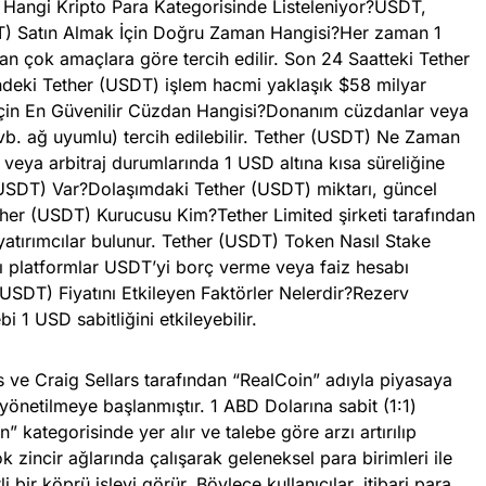
) Hangi Kripto Para Kategorisinde Listeleniyor?USDT,
SDT) Satın Almak İçin Doğru Zaman Hangisi?Her zaman 1
an çok amaçlara göre tercih edilir. Son 24 Saatteki Tether
deki Tether (USDT) işlem hacmi yaklaşık $58 milyar
İçin En Güvenilir Cüzdan Hangisi?Donanım cüzdanlar veya
vb. ağ uyumlu) tercih edilebilir. Tether (USDT) Ne Zaman
ya arbitraj durumlarında 1 USD altına kısa süreliğine
(USDT) Var?Dolaşımdaki Tether (USDT) miktarı, güncel
ether (USDT) Kurucusu Kim?Tether Limited şirketi tarafından
i yatırımcılar bulunur. Tether (USDT) Token Nasıl Stake
 platformlar USDT’yi borç verme veya faiz hesabı
(USDT) Fiyatını Etkileyen Faktörler Nelerdir?Rezerv
i 1 USD sabitliğini etkileyebilir.
s ve Craig Sellars tarafından “RealCoin” adıyla piyasaya
yönetilmeye başlanmıştır. 1 ABD Dolarına sabit (1:1)
kategorisinde yer alır ve talebe göre arzı artırılıp
ok zincir ağlarında çalışarak geleneksel para birimleri ile
i bir köprü işlevi görür. Böylece kullanıcılar, itibari para