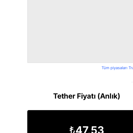
Tüm piyasaları T
Tether Fiyatı (Anlık)
₺
47,53