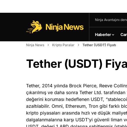
Ninja Avantajını den
Ninja News
Haberler
Can
Ninja News
Kripto Paralar
Tether (USDT) Fiyatı
Tether (USDT) Fiya
Tether, 2014 yılında Brock Pierce, Reeve Collin
çıkarılmış ve daha sonra Tether Ltd. tarafından 
değerini koruması hedeflenen USDT, “stablecoin” 
azaltılabilir. Omni, Ethereum, Tron gibi farklı bl
kripto piyasaları arasında hızlı ve düşük maliyetl
dalgalanmalarına karşı USDT’yi güvenli liman ve
USDT, değeri 1 ABD dolarına sabitlenmiş (stablec