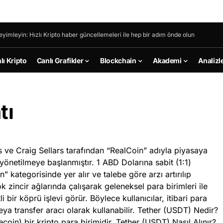
eyimleyin: Hızlı Kripto haber güncellemeleri ile hep bir adım önde olun
lı Kripto
Canlı Grafikler
Blockchain
Akademi
Analizl
tı
s ve Craig Sellars tarafından “RealCoin” adıyla piyasaya
yönetilmeye başlanmıştır. 1 ABD Dolarına sabit (1:1)
kategorisinde yer alır ve talebe göre arzı artırılıp
ok zincir ağlarında çalışarak geleneksel para birimleri ile
i bir köprü işlevi görür. Böylece kullanıcılar, itibari para
ya transfer aracı olarak kullanabilir. Tether (USDT) Nedir?
oin) bir kripto para birimidir. Tether (USDT) Nasıl Alınır?