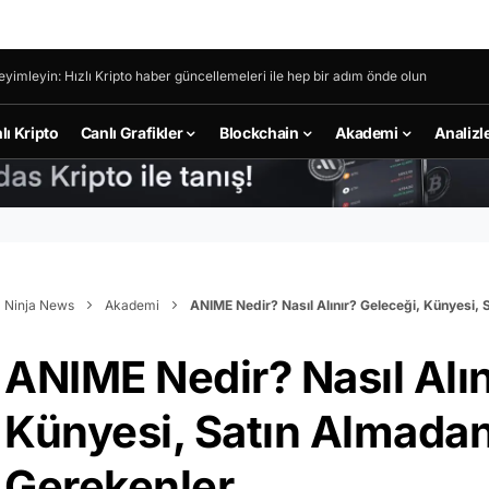
eyimleyin: Hızlı Kripto haber güncellemeleri ile hep bir adım önde olun
lı Kripto
Canlı Grafikler
Blockchain
Akademi
Analizl
Ninja News
Akademi
ANIME Nedir? Nasıl Alınır? Geleceği, Künyesi,
ANIME Nedir? Nasıl Alın
Künyesi, Satın Almadan
Gerekenler