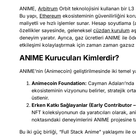
ANIME,
Arbitrum
Orbit teknolojisini kullanan bir L3
Bu yapı,
Ethereum
ekosisteminin güvenilirliğini k
maliyetli ve hızlı işlemler sunar. Hesap soyutlama (
özellikler sayesinde, geleneksel
cüzdan kurulum
aş
deneyim yaratır. Ayrıca, gaz ücretleri ANIME ile öd
etkileşimi kolaylaştırmak için zaman zaman gazsız (
ANIME Kurucuları Kimlerdir?
ANIME’nin (Animecoin) geliştirilmesinde iki temel ya
Animecoin Foundation:
Cayman Adaları’nda k
ekosisteminin vizyonunu belirler, stratejik orta
üstlenir.
Erken Katkı Sağlayanlar (Early Contributor –
NFT koleksiyonunun da yaratıcıları olarak, a
noktasındaki deneyimlerini ANIME projesine ta
Bu iki güç birliği, “Full Stack Anime” yaklaşımı ile or