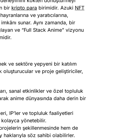
k deneyimini kökten dönüştürmeyi
n bir
kripto para
birimidir. Azuki
NFT
hayranlarına ve yaratıcılarına,
 imkânı sunar. Aynı zamanda, bir
ağlayan ve “Full Stack Anime” vizyonu
midir.
k ve sektöre yepyeni bir katılım
 oluşturucular ve proje geliştiriciler,
ı, sanal etkinlikler ve özel topluluk
larak anime dünyasında daha derin bir
ri, IP’ler ve topluluk faaliyetleri
kolayca yönetebilir.
projelerin şekillenmesinde hem de
aklarıyla söz sahibi olabilirler.