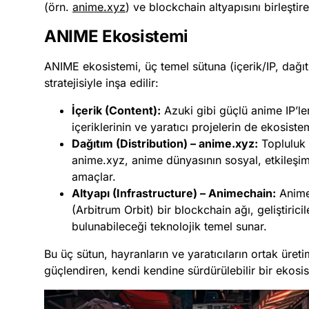
(örn.
anime.xyz
) ve blockchain altyapısını birleşti
ANIME Ekosistemi
ANIME ekosistemi, üç temel sütuna (içerik/IP, dağı
stratejisiyle inşa edilir:
İçerik (Content):
Azuki gibi güçlü anime IP’ler
içeriklerinin ve yaratıcı projelerin de ekosiste
Dağıtım (Distribution) – anime.xyz:
Topluluk 
anime.xyz, anime dünyasının sosyal, etkileşim
amaçlar.
Altyapı (Infrastructure) – Animechain:
Anime
(Arbitrum Orbit) bir blockchain ağı, geliştiricil
bulunabileceği teknolojik temel sunar.
Bu üç sütun, hayranların ve yaratıcıların ortak üretim
güçlendiren, kendi kendine sürdürülebilir bir ekosis