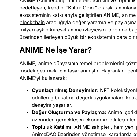
ANIME (Animecoin), anime endüstrisini ve toplulu
hedefleyen, kendini “Kültür Coini” olarak tanımlana
ekosisteminin katkılarıyla geliştirilen ANIME, anime 
blockchain
aracılığıyla değer yaratma ve paylaşma
milyarı aşkın küresel anime izleyicisini birbirine b
üzerinden ilerleyen büyük bir ekosistemin para biri
ANIME Ne İşe Yarar?
ANIME, anime dünyasının temel problemlerini çözme
modeli getirmek için tasarlanmıştır. Hayranlar, içerik
ANIME’yi kullanarak:
Oyunlaştırılmış Deneyimler:
NFT koleksiyonlar
ödülleri gibi katma değerli uygulamalara katı
deneyim yaşarlar.
Değer Oluşturma ve Paylaşma:
Anime içerikle
üzerinden gerçekleşen ekonomik etkileşimleri 
Topluluk Katılımı:
ANIME sahipleri, hem yeni 
AnimeDAO üzerinden yönetimsel kararlarda oy h