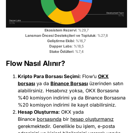
Ekosistem Rezervi
: %29,7
Lansman Öncesi Destekçileri ve Topluluk
: %27,8
Geliştirme Ekibi
: %16,7
Dapper Labs
: %18,5
Stake Ödülleri
: %7,4
Flow Nasıl Alınır?
Kripto Para Borsası Seçimi:
Flow’u
OKX
borsası
ya da
Binance Borsası
üzerinden satın
alabilirsiniz. Hesabınız yoksa, OKX Borsasına
%40 komisyon indirimi ya da Binance Borsasına
%20 komisyon indirimi ile kayıt olabilirsiniz.
Hesap Oluşturma:
OKX yada
Binance
b
orsasında
bir
hesap oluşturmanız
gerekmektedir. Genellikle bu işlem, e-posta