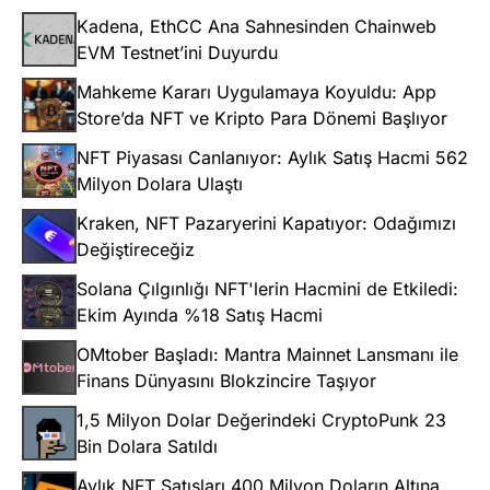
Kadena, EthCC Ana Sahnesinden Chainweb
EVM Testnet’ini Duyurdu
Mahkeme Kararı Uygulamaya Koyuldu: App
Store’da NFT ve Kripto Para Dönemi Başlıyor
NFT Piyasası Canlanıyor: Aylık Satış Hacmi 562
Milyon Dolara Ulaştı
Kraken, NFT Pazaryerini Kapatıyor: Odağımızı
Değiştireceğiz
Solana Çılgınlığı NFT'lerin Hacmini de Etkiledi:
Ekim Ayında %18 Satış Hacmi
OMtober Başladı: Mantra Mainnet Lansmanı ile
Finans Dünyasını Blokzincire Taşıyor
1,5 Milyon Dolar Değerindeki CryptoPunk 23
Bin Dolara Satıldı
Aylık NFT Satışları 400 Milyon Doların Altına