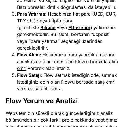
adresinizi ve kişisel bilgilerinizi vererek yapılır.
Bazı borsalar kimlik doğrulaması da isteyebilir.
Para Yatırma:
Hesabınıza fiat para (USD, EUR,
TRY vb.) veya
kripto para
(genellikle
Bitcoin
veya
Ethereum
) yatırmanız
gerekmektedir. Bu işlem, borsanın “deposit”
veya “para yatırma” seçeneği üzerinden
gerçekleştirilir.
Flow Alımı:
Hesabınıza para yatırdıktan sonra,
almak istediğiniz coin olan Flow’u borsada
alım
emri
vererek alabilirsiniz.
Flow Satışı:
Flow satmak istediğinizde, satmak
istediğiniz coin olan Flow’u borsada satış emri
vererek satabilirsiniz.
Flow Yorum ve Analizi
Websitemizin sürekli olarak güncellediğimiz
analiz
bölümünden
bir çok farklı proje hakkında yaptığımız
analizlerimize ve grafik yorumlarımıza ulaşabilirsiniz.