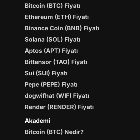
Bitcoin (BTC) Fiyatı
Ethereum (ETH) Fiyatı
Binance Coin (BNB) Fiyatı
Solana (SOL) Fiyatı
Aptos (APT) Fiyatı
Bittensor (TAO) Fiyatı
Sui (SUI) Fiyatı
Pepe (PEPE) Fiyatı
dogwifhat (WIF) Fiyatı
Render (RENDER) Fiyatı
Akademi
Bitcoin (BTC) Nedir?