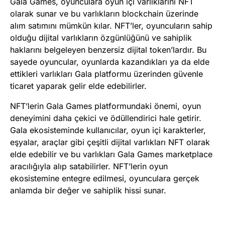
Gala Games, oyunculara oyun içi varlıklarını NFT
olarak sunar ve bu varlıkların blockchain üzerinde
alım satımını mümkün kılar. NFT’ler, oyuncuların sahip
olduğu dijital varlıkların özgünlüğünü ve sahiplik
haklarını belgeleyen benzersiz dijital token’lardır. Bu
sayede oyuncular, oyunlarda kazandıkları ya da elde
ettikleri varlıkları Gala platformu üzerinden güvenle
ticaret yaparak gelir elde edebilirler.
NFT’lerin Gala Games platformundaki önemi, oyun
deneyimini daha çekici ve ödüllendirici hale getirir.
Gala ekosisteminde kullanıcılar, oyun içi karakterler,
eşyalar, araçlar gibi çeşitli dijital varlıkları NFT olarak
elde edebilir ve bu varlıkları Gala Games marketplace
aracılığıyla alıp satabilirler. NFT’lerin oyun
ekosistemine entegre edilmesi, oyunculara gerçek
anlamda bir değer ve sahiplik hissi sunar.