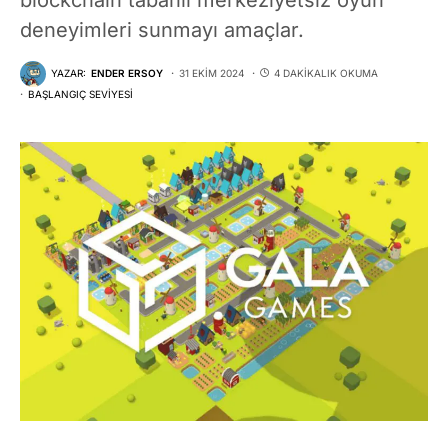
deneyimleri sunmayı amaçlar.
YAZAR:
ENDER ERSOY
31 EKIM 2024
4 DAKIKALIK OKUMA
BAŞLANGIÇ SEVIYESI