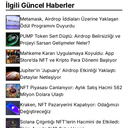
İlgili Güncel Haberler
Metamask, Airdrop İddiaları Üzerine Yaklaşan
Ödül Programını Duyurdu
PUMP Token Sert Düştü: Airdrop Belirsizliği ve
Projeyi Sarsan Gelişmeler Neler?
Mahkeme Kararı Uygulamaya Koyuldu: App
Store’da NFT ve Kripto Para Dönemi Başlıyor
Jupiter'in 'Jupuary' Airdrop Etkinliği Yaklaştı:
Detaylar Netleşiyor
NFT Piyasası Canlanıyor: Aylık Satış Hacmi 562
Milyon Dolara Ulaştı
Kraken, NFT Pazaryerini Kapatıyor: Odağımızı
Değiştireceğiz
Solana Çılgınlığı NFT'lerin Hacmini de Etkiledi: