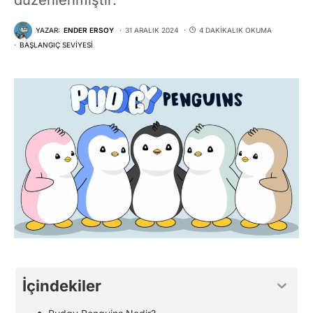
YAZAR:
ENDER ERSOY
31 ARALIK 2024
4 DAKIKALIK OKUMA
BAŞLANGIÇ SEVIYESI
İçindekiler