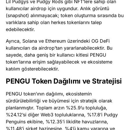
Lil Pudgys ve Pudgy Rods gibi NFT’lere sahip olan
kullanıcılar airdrop için uygundur. Anlık görüntü
(snapshot) alınmayacak; token oluşturma sırasında bu
varlıklara sahip olan herkes tokenlarını talep
edebilecektir.
Ayrıca, Solana ve Ethereum üzerindeki OG DeFi
kullanıcıları da airdrop’tan yararlanabilecektir. Bu
sayede, daha geniş bir kullanıcı kitlesi PENGU
token’larına erişim sağlayabilecek ve ekosisteme
katılım gösterebilecektir.
PENGU Token Dağılımı ve Stratejisi
PENGU token’ının dağılımı, ekosistemin
sürdürülebilirliği ve büyümesi için stratejik olarak
planlanmıştır. Toplam arzın %25.9’u topluluğa,
%24.12’si diğer Web3 topluluklarına, %17.8’i Pudgy
Penguins ekibine, %12.35’i likidite havuzlarına,
%11.48’i şirket hazinesine, %4’ü kamu yararına ve