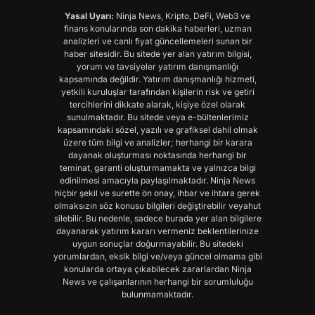
Yasal Uyarı:
Ninja News, Kripto, DeFi, Web3 ve
finans konularında son dakika haberleri, uzman
analizleri ve canlı fiyat güncellemeleri sunan bir
haber sitesidir. Bu sitede yer alan yatırım bilgisi,
yorum ve tavsiyeler yatırım danışmanlığı
kapsamında değildir. Yatırım danışmanlığı hizmeti,
yetkili kuruluşlar tarafından kişilerin risk ve getiri
tercihlerini dikkate alarak, kişiye özel olarak
sunulmaktadır. Bu sitede veya e-bültenlerimiz
kapsamındaki sözel, yazılı ve grafiksel dahil olmak
üzere tüm bilgi ve analizler; herhangi bir karara
dayanak oluşturması noktasında herhangi bir
teminat, garanti oluşturmamakta ve yalnızca bilgi
edinilmesi amacıyla paylaşılmaktadır. Ninja News
hiçbir şekil ve surette ön onay, ihbar ve ihtara gerek
olmaksızın söz konusu bilgileri değiştirebilir veyahut
silebilir. Bu nedenle, sadece burada yer alan bilgilere
dayanarak yatırım kararı vermeniz beklentilerinize
uygun sonuçlar doğurmayabilir. Bu sitedeki
yorumlardan, eksik bilgi ve/veya güncel olmama gibi
konularda ortaya çıkabilecek zararlardan Ninja
News ve çalışanlarının herhangi bir sorumluluğu
bulunmamaktadır.