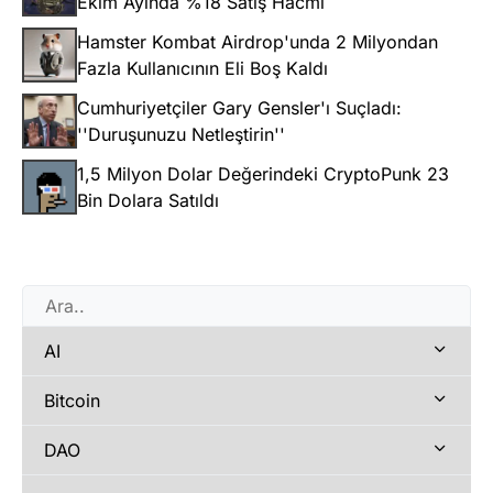
Ekim Ayında %18 Satış Hacmi
Hamster Kombat Airdrop'unda 2 Milyondan
Fazla Kullanıcının Eli Boş Kaldı
Cumhuriyetçiler Gary Gensler'ı Suçladı:
''Duruşunuzu Netleştirin''
1,5 Milyon Dolar Değerindeki CryptoPunk 23
Bin Dolara Satıldı
AI
Bitcoin
DAO