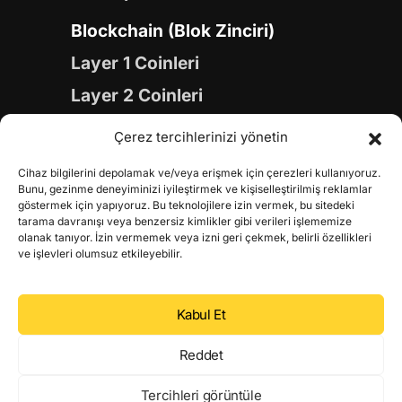
Blockchain (Blok Zinciri)
Layer 1 Coinleri
Layer 2 Coinleri
Yapay Zeka (AI) Coinleri
Çerez tercihlerinizi yönetin
Meme Coinleri
Cihaz bilgilerini depolamak ve/veya erişmek için çerezleri kullanıyoruz.
Gaming Coinleri
Bunu, gezinme deneyiminizi iyileştirmek ve kişiselleştirilmiş reklamlar
göstermek için yapıyoruz. Bu teknolojilere izin vermek, bu sitedeki
RWA Coinleri
tarama davranışı veya benzersiz kimlikler gibi verileri işlememize
olanak tanıyor. İzin vermemek veya izni geri çekmek, belirli özellikleri
DeFi Coinleri
ve işlevleri olumsuz etkileyebilir.
DePIN Coinleri
Kabul Et
Metaverse Coinleri
Web 3.0 Coinleri
Reddet
Coin Türevleri
Tercihleri görüntüle