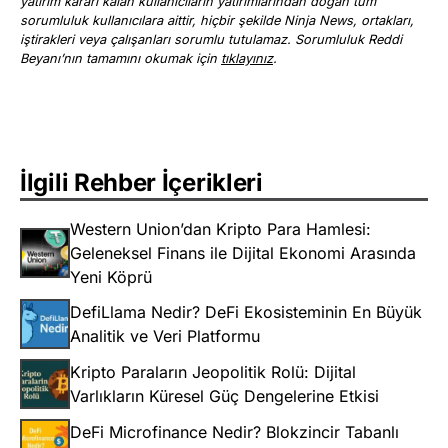
yatırım kararı kalan kullanıcıların yatırımlarından doğan tüm
sorumluluk kullanıcılara aittir, hiçbir şekilde Ninja News, ortakları,
iştirakleri veya çalışanları sorumlu tutulamaz. Sorumluluk Reddi
Beyanı’nın tamamını okumak için
tıklayınız
.
İlgili Rehber İçerikleri
Western Union’dan Kripto Para Hamlesi:
Geleneksel Finans ile Dijital Ekonomi Arasında
Yeni Köprü
DefiLlama Nedir? DeFi Ekosisteminin En Büyük
Analitik ve Veri Platformu
Kripto Paraların Jeopolitik Rolü: Dijital
Varlıkların Küresel Güç Dengelerine Etkisi
DeFi Microfinance Nedir? Blokzincir Tabanlı