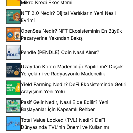
Mikro Kredi Ekosistemi
NFT 2.0 Nedir? Dijital Varlıkların Yeni Nesil
Evrimi
OpenSea Nedir? NFT Ekosisteminin En Büyük
Pazaryerine Yakından Bakış
Pendle (PENDLE) Coin Nasıl Alınır?
Uzaydan Kripto Madenciliği Yapılır mı? Düşük
Yerçekimi ve Radyasyonlu Madencilik
Yield Farming Nedir? DeFi Ekosisteminde Getiri
Arayışının Yeni Yolu
Pasif Gelir Nedir, Nasıl Elde Edilir? Yeni
Başlayanlar İçin Kapsamlı Rehber
Total Value Locked (TVL) Nedir? DeFi
Dünyasında TVL'nin Önemi ve Kullanımı