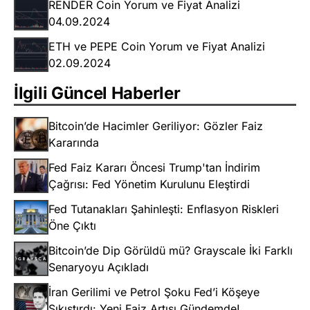
RENDER Coin Yorum ve Fiyat Analizi
04.09.2024
ETH ve PEPE Coin Yorum ve Fiyat Analizi
02.09.2024
İlgili Güncel Haberler
Bitcoin’de Hacimler Geriliyor: Gözler Faiz
Kararında
Fed Faiz Kararı Öncesi Trump'tan İndirim
Çağrısı: Fed Yönetim Kurulunu Eleştirdi
Fed Tutanakları Şahinleşti: Enflasyon Riskleri
Öne Çıktı
Bitcoin’de Dip Görüldü mü? Grayscale İki Farklı
Senaryoyu Açıkladı
İran Gerilimi ve Petrol Şoku Fed’i Köşeye
Sıkıştırdı: Yeni Faiz Artışı Gündemde!