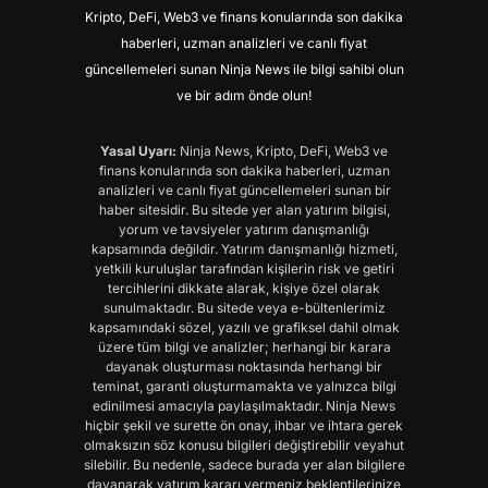
Kripto, DeFi, Web3 ve finans konularında son dakika
haberleri, uzman analizleri ve canlı fiyat
güncellemeleri sunan Ninja News ile bilgi sahibi olun
ve bir adım önde olun!
Yasal Uyarı:
Ninja News, Kripto, DeFi, Web3 ve
finans konularında son dakika haberleri, uzman
analizleri ve canlı fiyat güncellemeleri sunan bir
haber sitesidir. Bu sitede yer alan yatırım bilgisi,
yorum ve tavsiyeler yatırım danışmanlığı
kapsamında değildir. Yatırım danışmanlığı hizmeti,
yetkili kuruluşlar tarafından kişilerin risk ve getiri
tercihlerini dikkate alarak, kişiye özel olarak
sunulmaktadır. Bu sitede veya e-bültenlerimiz
kapsamındaki sözel, yazılı ve grafiksel dahil olmak
üzere tüm bilgi ve analizler; herhangi bir karara
dayanak oluşturması noktasında herhangi bir
teminat, garanti oluşturmamakta ve yalnızca bilgi
edinilmesi amacıyla paylaşılmaktadır. Ninja News
hiçbir şekil ve surette ön onay, ihbar ve ihtara gerek
olmaksızın söz konusu bilgileri değiştirebilir veyahut
silebilir. Bu nedenle, sadece burada yer alan bilgilere
dayanarak yatırım kararı vermeniz beklentilerinize