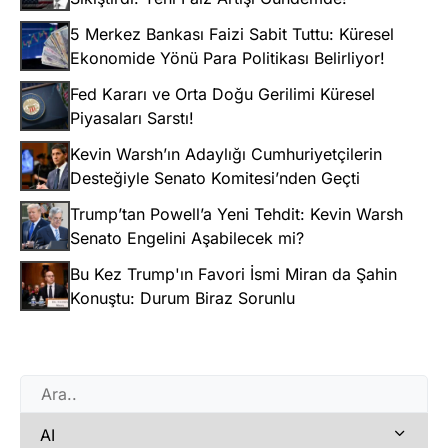
5 Merkez Bankası Faizi Sabit Tuttu: Küresel
Ekonomide Yönü Para Politikası Belirliyor!
Fed Kararı ve Orta Doğu Gerilimi Küresel
Piyasaları Sarstı!
Kevin Warsh’ın Adaylığı Cumhuriyetçilerin
Desteğiyle Senato Komitesi’nden Geçti
Trump’tan Powell’a Yeni Tehdit: Kevin Warsh
Senato Engelini Aşabilecek mi?
Bu Kez Trump'ın Favori İsmi Miran da Şahin
Konuştu: Durum Biraz Sorunlu
AI