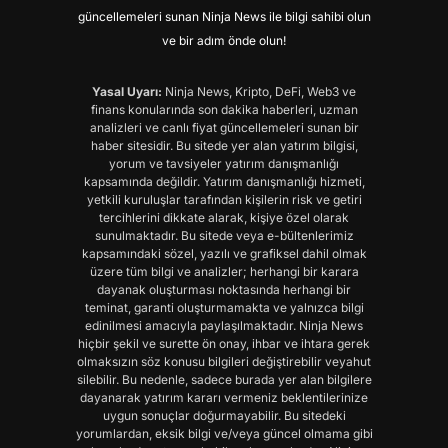
güncellemeleri sunan Ninja News ile bilgi sahibi olun
ve bir adım önde olun!
Yasal Uyarı:
Ninja News, Kripto, DeFi, Web3 ve
finans konularında son dakika haberleri, uzman
analizleri ve canlı fiyat güncellemeleri sunan bir
haber sitesidir. Bu sitede yer alan yatırım bilgisi,
yorum ve tavsiyeler yatırım danışmanlığı
kapsamında değildir. Yatırım danışmanlığı hizmeti,
yetkili kuruluşlar tarafından kişilerin risk ve getiri
tercihlerini dikkate alarak, kişiye özel olarak
sunulmaktadır. Bu sitede veya e-bültenlerimiz
kapsamındaki sözel, yazılı ve grafiksel dahil olmak
üzere tüm bilgi ve analizler; herhangi bir karara
dayanak oluşturması noktasında herhangi bir
teminat, garanti oluşturmamakta ve yalnızca bilgi
edinilmesi amacıyla paylaşılmaktadır. Ninja News
hiçbir şekil ve surette ön onay, ihbar ve ihtara gerek
olmaksızın söz konusu bilgileri değiştirebilir veyahut
silebilir. Bu nedenle, sadece burada yer alan bilgilere
dayanarak yatırım kararı vermeniz beklentilerinize
uygun sonuçlar doğurmayabilir. Bu sitedeki
yorumlardan, eksik bilgi ve/veya güncel olmama gibi