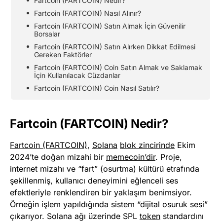
Fartcoin (FARTCOIN) Nedir?
Fartcoin (FARTCOIN) Nasıl Alınır?
Fartcoin (FARTCOIN) Satın Almak İçin Güvenilir
Borsalar
Fartcoin (FARTCOIN) Satın Alırken Dikkat Edilmesi
Gereken Faktörler
Fartcoin (FARTCOIN) Coin Satın Almak ve Saklamak
İçin Kullanılacak Cüzdanlar
Fartcoin (FARTCOIN) Coin Nasıl Satılır?
Fartcoin (FARTCOIN) Nedir?
Fartcoin (FARTCOIN)
,
Solana
blok zincirinde
Ekim
2024’te doğan mizahi bir
memecoin’dir
. Proje,
internet mizahı ve “fart” (osurtma) kültürü etrafında
şekillenmiş, kullanıcı deneyimini eğlenceli ses
efektleriyle renklendiren bir yaklaşım benimsiyor.
Örneğin işlem yapıldığında sistem “dijital osuruk sesi”
çıkarıyor. Solana ağı üzerinde SPL
token
standardını