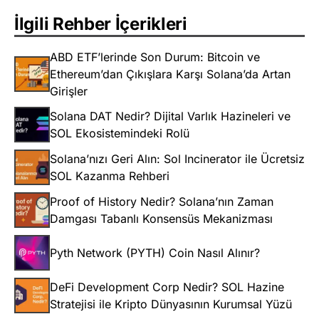
İlgili Rehber İçerikleri
ABD ETF’lerinde Son Durum: Bitcoin ve
Ethereum’dan Çıkışlara Karşı Solana’da Artan
Girişler
Solana DAT Nedir? Dijital Varlık Hazineleri ve
SOL Ekosistemindeki Rolü
Solana’nızı Geri Alın: Sol Incinerator ile Ücretsiz
SOL Kazanma Rehberi
Proof of History Nedir? Solana’nın Zaman
Damgası Tabanlı Konsensüs Mekanizması
Pyth Network (PYTH) Coin Nasıl Alınır?
DeFi Development Corp Nedir? SOL Hazine
Stratejisi ile Kripto Dünyasının Kurumsal Yüzü