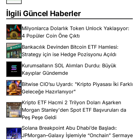
İlgili Güncel Haberler
Milyonlarca Dolarlık Token Unlock Yaklaşıyor:
4 Popüler Coin Öne Çıktı
Bankacılık Devinden Bitcoin ETF Hamlesi:
Strategy için ise Hedge Pozisyonu Açıldı
Kurumsalların SOL Alımları Durdu: Büyük
Kayıplar Gündemde
Bitwise CIO’su Uyardı: "Kripto Piyasası İki Farklı
Geleceğe Hazırlanıyor"
Kripto ETF Hacmi 2 Trilyon Doları Aşarken
Morgan Stanley'den Spot ETF Başvuruları da
Peş Peşe Geldi
Solana Breakpoint Abu Dhabi’de Başladı:
JPMorgan–Galaxy İşlemiyle “Onchain” Sermaye