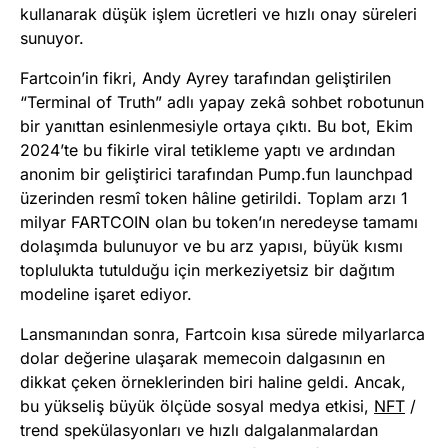
kullanarak düşük işlem ücretleri ve hızlı onay süreleri
sunuyor.
Fartcoin’in fikri, Andy Ayrey tarafından geliştirilen
“Terminal of Truth” adlı yapay zekâ sohbet robotunun
bir yanıttan esinlenmesiyle ortaya çıktı. Bu bot, Ekim
2024’te bu fikirle viral tetikleme yaptı ve ardından
anonim bir geliştirici tarafından Pump.fun launchpad
üzerinden resmî token hâline getirildi. Toplam arzı 1
milyar FARTCOIN olan bu token’ın neredeyse tamamı
dolaşımda bulunuyor ve bu arz yapısı, büyük kısmı
toplulukta tutulduğu için merkeziyetsiz bir dağıtım
modeline işaret ediyor.
Lansmanından sonra, Fartcoin kısa sürede milyarlarca
dolar değerine ulaşarak memecoin dalgasının en
dikkat çeken örneklerinden biri haline geldi. Ancak,
bu yükseliş büyük ölçüde sosyal medya etkisi,
NFT
/
trend spekülasyonları ve hızlı dalgalanmalardan