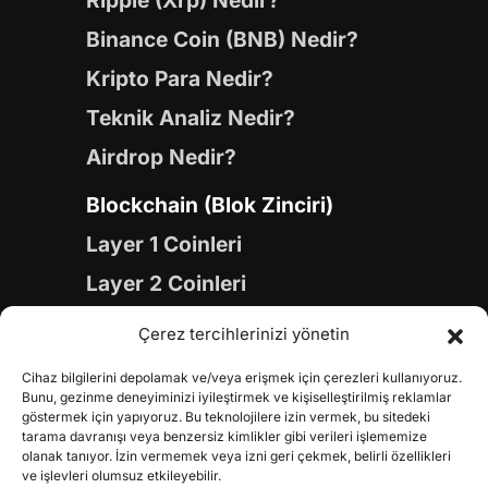
Ripple (Xrp) Nedir?
Binance Coin (BNB) Nedir?
Kripto Para Nedir?
Teknik Analiz Nedir?
Airdrop Nedir?
Blockchain (Blok Zinciri)
Layer 1 Coinleri
Layer 2 Coinleri
Yapay Zeka (AI) Coinleri
Çerez tercihlerinizi yönetin
Meme Coinleri
Cihaz bilgilerini depolamak ve/veya erişmek için çerezleri kullanıyoruz.
Gaming Coinleri
Bunu, gezinme deneyiminizi iyileştirmek ve kişiselleştirilmiş reklamlar
göstermek için yapıyoruz. Bu teknolojilere izin vermek, bu sitedeki
RWA Coinleri
tarama davranışı veya benzersiz kimlikler gibi verileri işlememize
olanak tanıyor. İzin vermemek veya izni geri çekmek, belirli özellikleri
DeFi Coinleri
ve işlevleri olumsuz etkileyebilir.