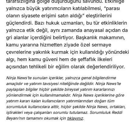
tarafsızlığına gölge düşürdüğünü savundu. Etkinliğe
yalnızca büyük yatırımcıların katılabilmesi, “parası
olanın siyasete erişimi satın aldığı” eleştirilerini
güçlendirdi. Bazı hukuk uzmanları, bu tür etkinliklerin
yalnızca etik değil, aynı zamanda anayasal açıdan da
gri alanlar içerdiğini belirtiyor. Başkanlık makamının,
kamu yararına hizmetten ziyade özel sermaye
çevrelerine yakınlık kurmak için kullanıldığı yönündeki
algı, hem kamu güveni hem de şeffaflık ilkeleri
açısından tehlikeli bir eğilim olarak değerlendiriliyor.
Ninja News’te sunulan içerikler, yalnızca genel bilgilendirme
amaçlıdır ve yatırım tavsiyesi niteliğinde değildir. Ninja News’te
paylaşılan bilgiler hiçbir şekilde bireysel yatırım kararlarınızı
yönlendirmek için kullanılmamalıdır. Ninja News içeriklerine göre
yatırım kararı kalan kullanıcıların yatırımlarından doğan tüm
sorumluluk kullanıcılara aittir, hiçbir şekilde Ninja News, ortakları,
iştirakleri veya çalışanları sorumlu tutulamaz. Sorumluluk Reddi
Beyanı’nın tamamını okumak için
tıklayınız
.