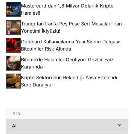
Mastercard'dan 1,8 Milyar Dolarlık Kripto
Hamlesi!
Trump'tan İran'a Peş Peşe Sert Mesajlar: İran
Yönetimi İkiyüzlü!
Coldcard Kullanıcılarına Yeni Saldırı Dalgası:
Bitcoin'ler Risk Altında
Bitcoin’de Hacimler Geriliyor: Gözler Faiz
Kararında
Kripto Sektörünün Beklediği Yasa Ertelendi:
Süre Daralıyor
AI