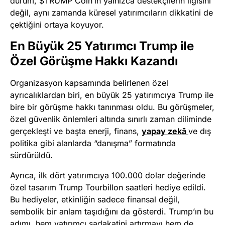
durum, $TRUMP Coin’in yalnızca destekçilerin ilgisini
değil, aynı zamanda küresel yatırımcıların dikkatini de
çektiğini ortaya koyuyor.
En Büyük 25 Yatırımcı Trump ile
Özel Görüşme Hakkı Kazandı
Organizasyon kapsamında belirlenen özel
ayrıcalıklardan biri, en büyük 25 yatırımcıya Trump ile
bire bir görüşme hakkı tanınması oldu. Bu görüşmeler,
özel güvenlik önlemleri altında sınırlı zaman diliminde
gerçekleşti ve başta enerji, finans,
yapay zekâ
ve dış
politika gibi alanlarda “danışma” formatında
sürdürüldü.
Ayrıca, ilk dört yatırımcıya 100.000 dolar değerinde
özel tasarım Trump Tourbillon saatleri hediye edildi.
Bu hediyeler, etkinliğin sadece finansal değil,
sembolik bir anlam taşıdığını da gösterdi. Trump’ın bu
adımı, hem yatırımcı sadakatini artırmayı hem de