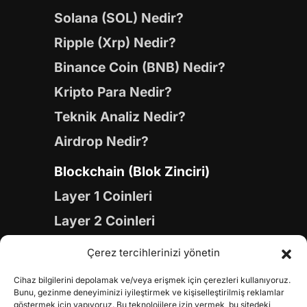
Solana (SOL) Nedir?
Ripple (Xrp) Nedir?
Binance Coin (BNB) Nedir?
Kripto Para Nedir?
Teknik Analiz Nedir?
Airdrop Nedir?
Blockchain (Blok Zinciri)
Layer 1 Coinleri
Layer 2 Coinleri
Yapay Zeka (AI) Coinleri
Çerez tercihlerinizi yönetin
Meme Coinleri
Cihaz bilgilerini depolamak ve/veya erişmek için çerezleri kullanıyoruz.
Gaming Coinleri
Bunu, gezinme deneyiminizi iyileştirmek ve kişiselleştirilmiş reklamlar
göstermek için yapıyoruz. Bu teknolojilere izin vermek, bu sitedeki