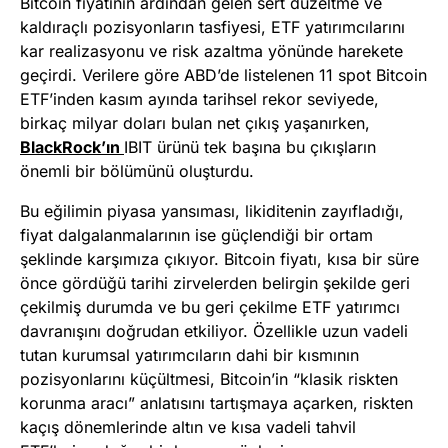
Bitcoin fiyatının ardından gelen sert düzeltme ve
kaldıraçlı pozisyonların tasfiyesi, ETF yatırımcılarını
kar realizasyonu ve risk azaltma yönünde harekete
geçirdi. Verilere göre ABD’de listelenen 11 spot Bitcoin
ETF’inden kasım ayında tarihsel rekor seviyede,
birkaç milyar doları bulan net çıkış yaşanırken,
BlackRock’ın
IBIT ürünü tek başına bu çıkışların
önemli bir bölümünü oluşturdu.
Bu eğilimin piyasa yansıması, likiditenin zayıfladığı,
fiyat dalgalanmalarının ise güçlendiği bir ortam
şeklinde karşımıza çıkıyor. Bitcoin fiyatı, kısa bir süre
önce gördüğü tarihi zirvelerden belirgin şekilde geri
çekilmiş durumda ve bu geri çekilme ETF yatırımcı
davranışını doğrudan etkiliyor. Özellikle uzun vadeli
tutan kurumsal yatırımcıların dahi bir kısmının
pozisyonlarını küçültmesi, Bitcoin’in “klasik riskten
korunma aracı” anlatısını tartışmaya açarken, riskten
kaçış dönemlerinde altın ve kısa vadeli tahvil