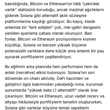
bakıldığında, Bitcoin ve Ethereum’un hâlâ “çekirdek
varlık” statüsünü koruduğu, ancak marjinal ağırlıkların
giderek Solana gibi alternatif akıllı sözleşme
platformlarına kaydığı görülüyor. Bu kayış, klasik
anlamda bir “terk edişten” çok, risk–getiri dengesini
yeniden ayarlama çabası olarak okunuyor. Bazı
fonlar, Bitcoin ve Ethereum pozisyonlarını kısmen
küçültüp, Solana ve benzeri yüksek büyüme
potansiyelli varlıklara daha küçük ama anlamlı bir pay
ayırarak portföylerini çeşitlendiriyor.
Bu eğilimin arka planında hem performans hem de
anlatı (narrative) etkisi bulunuyor. Solana’nın son
dönemde on-chain aktivite, DeFi hacimleri ve
geliştirici ilgisi bakımından yakaladığı ivme, kurumsal
sunumlarda “yüksek beta L1 alternatifi” olarak öne
çıkarılıyor. Bitcoin ve Ethereum, uzun vadeli rezerv ve
altyapı hikâyesiyle portföylerin temelini oluştururken,
Solana gibi varlıklar büyüme temalı sepetlerin