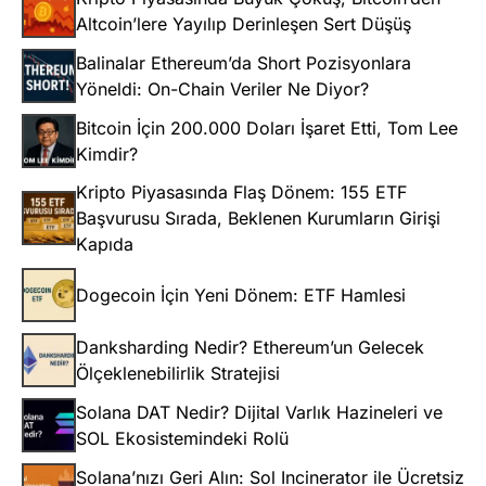
Altcoin’lere Yayılıp Derinleşen Sert Düşüş
Balinalar Ethereum’da Short Pozisyonlara
Yöneldi: On-Chain Veriler Ne Diyor?
Bitcoin İçin 200.000 Doları İşaret Etti, Tom Lee
Kimdir?
Kripto Piyasasında Flaş Dönem: 155 ETF
Başvurusu Sırada, Beklenen Kurumların Girişi
Kapıda
Dogecoin İçin Yeni Dönem: ETF Hamlesi
Danksharding Nedir? Ethereum’un Gelecek
Ölçeklenebilirlik Stratejisi
Solana DAT Nedir? Dijital Varlık Hazineleri ve
SOL Ekosistemindeki Rolü
Solana’nızı Geri Alın: Sol Incinerator ile Ücretsiz