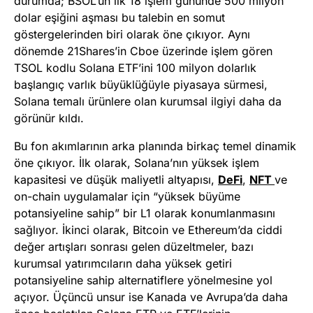
durumda; BSOL’un ilk 18 işlem gününde 500 milyon
dolar eşiğini aşması bu talebin en somut
göstergelerinden biri olarak öne çıkıyor. Aynı
dönemde 21Shares’in Cboe üzerinde işlem gören
TSOL kodlu Solana ETF’ini 100 milyon dolarlık
başlangıç varlık büyüklüğüyle piyasaya sürmesi,
Solana temalı ürünlere olan kurumsal ilgiyi daha da
görünür kıldı.
Bu fon akımlarının arka planında birkaç temel dinamik
öne çıkıyor. İlk olarak, Solana’nın yüksek işlem
kapasitesi ve düşük maliyetli altyapısı,
DeFi
,
NFT
ve
on-chain uygulamalar için “yüksek büyüme
potansiyeline sahip” bir L1 olarak konumlanmasını
sağlıyor. İkinci olarak, Bitcoin ve Ethereum’da ciddi
değer artışları sonrası gelen düzeltmeler, bazı
kurumsal yatırımcıların daha yüksek getiri
potansiyeline sahip alternatiflere yönelmesine yol
açıyor. Üçüncü unsur ise Kanada ve Avrupa’da daha