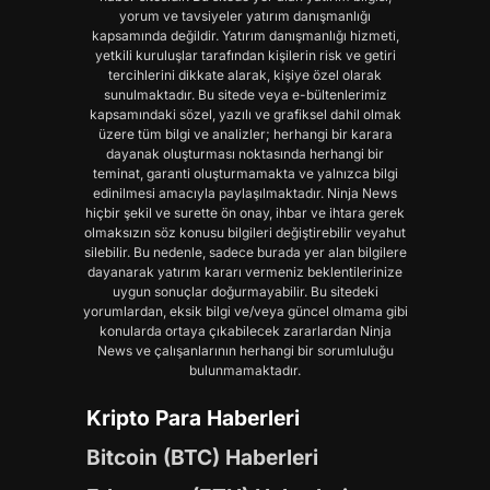
yorum ve tavsiyeler yatırım danışmanlığı
kapsamında değildir. Yatırım danışmanlığı hizmeti,
yetkili kuruluşlar tarafından kişilerin risk ve getiri
tercihlerini dikkate alarak, kişiye özel olarak
sunulmaktadır. Bu sitede veya e-bültenlerimiz
kapsamındaki sözel, yazılı ve grafiksel dahil olmak
üzere tüm bilgi ve analizler; herhangi bir karara
dayanak oluşturması noktasında herhangi bir
teminat, garanti oluşturmamakta ve yalnızca bilgi
edinilmesi amacıyla paylaşılmaktadır. Ninja News
hiçbir şekil ve surette ön onay, ihbar ve ihtara gerek
olmaksızın söz konusu bilgileri değiştirebilir veyahut
silebilir. Bu nedenle, sadece burada yer alan bilgilere
dayanarak yatırım kararı vermeniz beklentilerinize
uygun sonuçlar doğurmayabilir. Bu sitedeki
yorumlardan, eksik bilgi ve/veya güncel olmama gibi
konularda ortaya çıkabilecek zararlardan Ninja
News ve çalışanlarının herhangi bir sorumluluğu
bulunmamaktadır.
Kripto Para Haberleri
Bitcoin (BTC) Haberleri