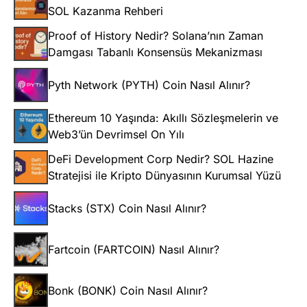
SOL Kazanma Rehberi
Proof of History Nedir? Solana’nın Zaman
Damgası Tabanlı Konsensüs Mekanizması
Pyth Network (PYTH) Coin Nasıl Alınır?
Ethereum 10 Yaşında: Akıllı Sözleşmelerin ve
Web3’ün Devrimsel On Yılı
DeFi Development Corp Nedir? SOL Hazine
Stratejisi ile Kripto Dünyasının Kurumsal Yüzü
Stacks (STX) Coin Nasıl Alınır?
Fartcoin (FARTCOIN) Nasıl Alınır?
Bonk (BONK) Coin Nasıl Alınır?