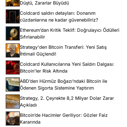
Düştü, Zararlar Büyüdü
Coldcard saldırı detayları: Donanım
cüzdanlarına ne kadar güvenebiliriz?
Ethereum’dan Kritik Teklif: Doğrulayıcı Ödülleri
Sıfırlanabilir
Strategy'den Bitcoin Transferi: Yeni Satış
İhtimali Güçlendi!
Coldcard Kullanıcılarına Yeni Saldırı Dalgası:
Bitcoin'ler Risk Altında
ABD’den Hürmüz Boğazı’ndaki Bitcoin ile
Ödenen Sigorta Sistemine Yaptırım
Strategy, 2. Çeyrekte 8,2 Milyar Dolar Zarar
Açıkladı
Bitcoin’de Hacimler Geriliyor: Gözler Faiz
Kararında