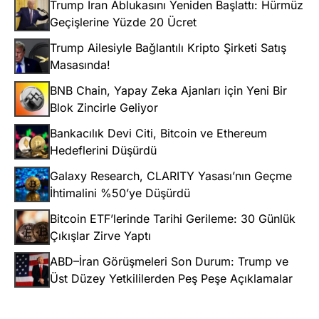
Trump İran Ablukasını Yeniden Başlattı: Hürmüz
Geçişlerine Yüzde 20 Ücret
Trump Ailesiyle Bağlantılı Kripto Şirketi Satış
Masasında!
BNB Chain, Yapay Zeka Ajanları için Yeni Bir
Blok Zincirle Geliyor
Bankacılık Devi Citi, Bitcoin ve Ethereum
Hedeflerini Düşürdü
Galaxy Research, CLARITY Yasası’nın Geçme
İhtimalini %50’ye Düşürdü
Bitcoin ETF’lerinde Tarihi Gerileme: 30 Günlük
Çıkışlar Zirve Yaptı
ABD–İran Görüşmeleri Son Durum: Trump ve
Üst Düzey Yetkililerden Peş Peşe Açıklamalar