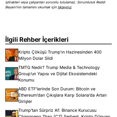
iştirakleri veya çalışanları sorumlu tutulamaz. Sorumluluk Reddi
Beyanı’nın tamamını okumak için
tıklayınız
.
İlgili Rehber İçerikleri
Kripto Çöküşü Trump’ın Hazinesinden 400
Milyon Dolar Sildi
TMTG Nedir? Trump Media & Technology
Group’un Yapısı ve Dijital Ekosistemdeki
Konumu
ABD ETF’lerinde Son Durum: Bitcoin ve
Ethereum’dan Çıkışlara Karşı Solana’da Artan
Girişler
Trump’tan Sürpriz Af: Binance Kurucusu
Changpeng Zhao (CZ) Serbest, Kripto Dünyası