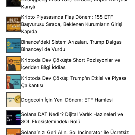
Karıştı
Kripto Piyasasında Flaş Dönem: 155 ETF
Başvurusu Sırada, Beklenen Kurumların Girişi
Kapıda
Binance'deki Sistem Arızaları. Trump Dalgası
Binanceyi de Vurdu
Kriptoda Dev Çöküşte Short Pozisyonlar ve
İçeriden Bilgi İddiası
Kriptoda Dev Çöküş: Trump’ın Etkisi ve Piyasa
Çalkantısı
Dogecoin İçin Yeni Dönem: ETF Hamlesi
Solana DAT Nedir? Dijital Varlık Hazineleri ve
SOL Ekosistemindeki Rolü
Solana’nızı Geri Alın: Sol Incinerator ile Ücretsiz