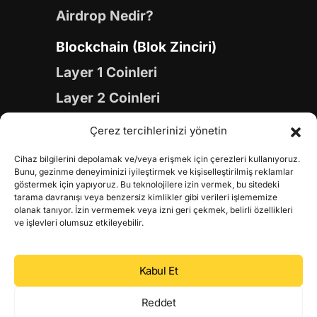
Airdrop Nedir?
Blockchain (Blok Zinciri)
Layer 1 Coinleri
Layer 2 Coinleri
Yapay Zeka (AI) Coinleri
Çerez tercihlerinizi yönetin
Meme Coinleri
Cihaz bilgilerini depolamak ve/veya erişmek için çerezleri kullanıyoruz.
Gaming Coinleri
Bunu, gezinme deneyiminizi iyileştirmek ve kişiselleştirilmiş reklamlar
göstermek için yapıyoruz. Bu teknolojilere izin vermek, bu sitedeki
RWA Coinleri
tarama davranışı veya benzersiz kimlikler gibi verileri işlememize
olanak tanıyor. İzin vermemek veya izni geri çekmek, belirli özellikleri
DeFi Coinleri
ve işlevleri olumsuz etkileyebilir.
DePIN Coinleri
Kabul Et
Metaverse Coinleri
Web 3.0 Coinleri
Reddet