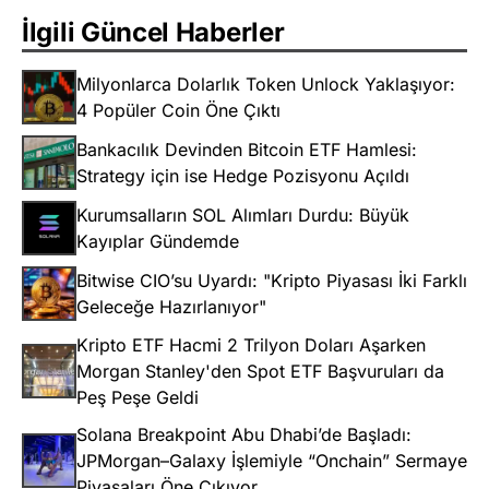
İlgili Güncel Haberler
Milyonlarca Dolarlık Token Unlock Yaklaşıyor:
4 Popüler Coin Öne Çıktı
Bankacılık Devinden Bitcoin ETF Hamlesi:
Strategy için ise Hedge Pozisyonu Açıldı
Kurumsalların SOL Alımları Durdu: Büyük
Kayıplar Gündemde
Bitwise CIO’su Uyardı: "Kripto Piyasası İki Farklı
Geleceğe Hazırlanıyor"
Kripto ETF Hacmi 2 Trilyon Doları Aşarken
Morgan Stanley'den Spot ETF Başvuruları da
Peş Peşe Geldi
Solana Breakpoint Abu Dhabi’de Başladı:
JPMorgan–Galaxy İşlemiyle “Onchain” Sermaye
Piyasaları Öne Çıkıyor