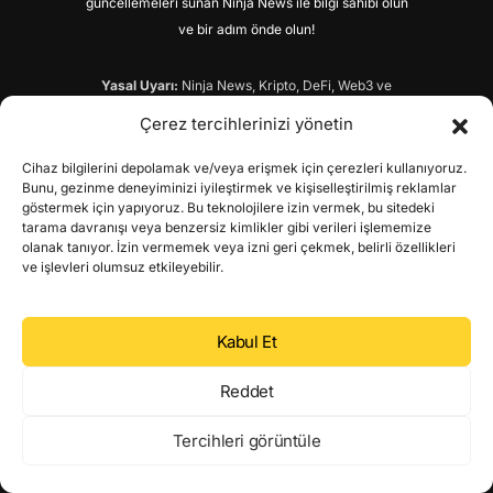
güncellemeleri sunan Ninja News ile bilgi sahibi olun
ve bir adım önde olun!
Yasal Uyarı:
Ninja News, Kripto, DeFi, Web3 ve
finans konularında son dakika haberleri, uzman
Çerez tercihlerinizi yönetin
analizleri ve canlı fiyat güncellemeleri sunan bir
haber sitesidir. Bu sitede yer alan yatırım bilgisi,
yorum ve tavsiyeler yatırım danışmanlığı
Cihaz bilgilerini depolamak ve/veya erişmek için çerezleri kullanıyoruz.
kapsamında değildir. Yatırım danışmanlığı hizmeti,
Bunu, gezinme deneyiminizi iyileştirmek ve kişiselleştirilmiş reklamlar
yetkili kuruluşlar tarafından kişilerin risk ve getiri
göstermek için yapıyoruz. Bu teknolojilere izin vermek, bu sitedeki
tercihlerini dikkate alarak, kişiye özel olarak
tarama davranışı veya benzersiz kimlikler gibi verileri işlememize
sunulmaktadır. Bu sitede veya e-bültenlerimiz
olanak tanıyor. İzin vermemek veya izni geri çekmek, belirli özellikleri
kapsamındaki sözel, yazılı ve grafiksel dahil olmak
ve işlevleri olumsuz etkileyebilir.
üzere tüm bilgi ve analizler; herhangi bir karara
dayanak oluşturması noktasında herhangi bir
teminat, garanti oluşturmamakta ve yalnızca bilgi
Kabul Et
edinilmesi amacıyla paylaşılmaktadır. Ninja News
hiçbir şekil ve surette ön onay, ihbar ve ihtara gerek
olmaksızın söz konusu bilgileri değiştirebilir veyahut
Reddet
silebilir. Bu nedenle, sadece burada yer alan bilgilere
dayanarak yatırım kararı vermeniz beklentilerinize
Tercihleri görüntüle
uygun sonuçlar doğurmayabilir. Bu sitedeki
yorumlardan, eksik bilgi ve/veya güncel olmama gibi
konularda ortaya çıkabilecek zararlardan Ninja