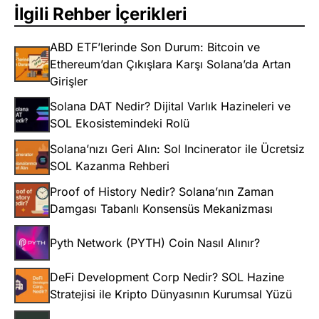
İlgili Rehber İçerikleri
ABD ETF’lerinde Son Durum: Bitcoin ve
Ethereum’dan Çıkışlara Karşı Solana’da Artan
Girişler
Solana DAT Nedir? Dijital Varlık Hazineleri ve
SOL Ekosistemindeki Rolü
Solana’nızı Geri Alın: Sol Incinerator ile Ücretsiz
SOL Kazanma Rehberi
Proof of History Nedir? Solana’nın Zaman
Damgası Tabanlı Konsensüs Mekanizması
Pyth Network (PYTH) Coin Nasıl Alınır?
DeFi Development Corp Nedir? SOL Hazine
Stratejisi ile Kripto Dünyasının Kurumsal Yüzü