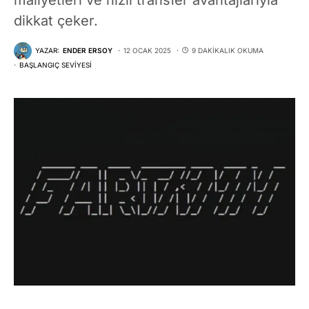
dikkat çeker.
YAZAR:
ENDER ERSOY
12 OCAK 2025
9 DAKIKALIK OKUMA
BAŞLANGIÇ SEVIYESI