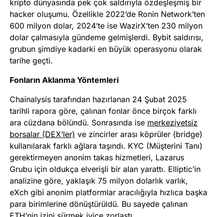
kripto dünyasında pek çok saldırıyla özdeşleşmiş bir
hacker oluşumu. Özellikle 2022’de Ronin Network’ten
600 milyon dolar, 2024’te ise WazirX’ten 230 milyon
dolar çalmasıyla gündeme gelmişlerdi. Bybit saldırısı,
grubun şimdiye kadarki en büyük operasyonu olarak
tarihe geçti.
Fonların Aklanma Yöntemleri
Chainalysis tarafından hazırlanan 24 Şubat 2025
tarihli rapora göre, çalınan fonlar önce birçok farklı
ara cüzdana bölündü. Sonrasında ise
merkeziyetsiz
borsalar (DEX’ler)
ve zincirler arası köprüler (bridge)
kullanılarak farklı ağlara taşındı. KYC (Müşterini Tanı)
gerektirmeyen anonim takas hizmetleri, Lazarus
Grubu için oldukça elverişli bir alan yarattı. Elliptic’in
analizine göre, yaklaşık 75 milyon dolarlık varlık,
eXch gibi anonim platformlar aracılığıyla hızlıca başka
para birimlerine dönüştürüldü. Bu sayede çalınan
ETH’nin izini sürmek iyice zorlaştı.