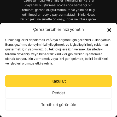
üzere tüm bilgi ve analizler; herhangi bir karara
dayanak oluşturması noktasında herhangi bir
teminat, garanti oluşturmamakta ve yalnızca bilgi
edinilmesi amacıyla paylaşılmaktadır. Ninja News
hiçbir şekil ve surette ön onay, ihbar ve ihtara gerek
olmaksızın söz konusu bilgileri değiştirebilir veyahut
silebilir. Bu nedenle, sadece burada yer alan bilgilere
Çerez tercihlerinizi yönetin
dayanarak yatırım kararı vermeniz beklentilerinize
uygun sonuçlar doğurmayabilir. Bu sitedeki
Cihaz bilgilerini depolamak ve/veya erişmek için çerezleri kullanıyoruz.
yorumlardan, eksik bilgi ve/veya güncel olmama gibi
Bunu, gezinme deneyiminizi iyileştirmek ve kişiselleştirilmiş reklamlar
konularda ortaya çıkabilecek zararlardan Ninja
göstermek için yapıyoruz. Bu teknolojilere izin vermek, bu sitedeki
News ve çalışanlarının herhangi bir sorumluluğu
tarama davranışı veya benzersiz kimlikler gibi verileri işlememize
bulunmamaktadır.
olanak tanıyor. İzin vermemek veya izni geri çekmek, belirli özellikleri
ve işlevleri olumsuz etkileyebilir.
Kripto Para Haberleri
Bitcoin (BTC) Haberleri
Kabul Et
Ethereum (ETH) Haberleri
Reddet
Altcoin Haberleri
Tercihleri görüntüle
Makro Ekonomi Haberleri
Yapay Zeka Haberleri