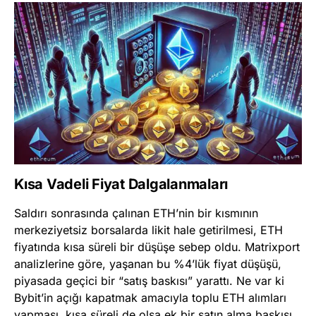
Kısa Vadeli Fiyat Dalgalanmaları
Saldırı sonrasında çalınan ETH’nin bir kısmının
merkeziyetsiz borsalarda likit hale getirilmesi, ETH
fiyatında kısa süreli bir düşüşe sebep oldu. Matrixport
analizlerine göre, yaşanan bu %4’lük fiyat düşüşü,
piyasada geçici bir “satış baskısı” yarattı. Ne var ki
Bybit’in açığı kapatmak amacıyla toplu ETH alımları
yapması, kısa süreli de olsa ek bir satın alma baskısı