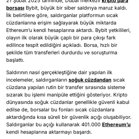
21 Şubat 2025 tarihinde, Dubai merkezli
kripto para
borsası
Bybit, büyük bir siber saldırıya maruz kaldı.
İlk belirtilere göre, saldırganlar platformun sıcak
cüzdanlarına erişim sağlayarak büyük miktarda
Ethereum’u kendi hesaplarına aktardı. Bybit yetkilileri,
olayın ilk olarak büyük çaplı bir para çıkışı fark
edilince tespit edildiğini açıkladı. Borsa, hızlı bir
şekilde tüm transferleri durdurdu ve soruşturma
başlattı.
Saldırının nasıl gerçekleştiğine dair yapılan ilk
incelemeler, saldırganların
soğuk cüzdandan
sıcak
cüzdana yapılan rutin bir transfer sırasında sisteme
sızarak bu işlemi manipüle ettiğini gösteriyor. Kripto
dünyasında soğuk cüzdanlar genellikle güvenli kabul
edilse de, borsalar bu fonları sıcak cüzdanlara
aktardığında kısa süreli bir güvenlik açığı oluşabiliyor.
Saldırganlar bu açığı kullanarak 401.000
Ethereum’u
kendi hesaplarına aktarmayı başardı.