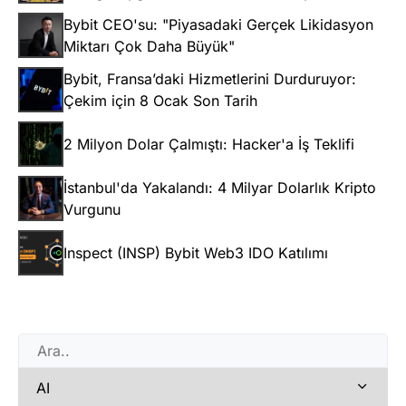
Bybit CEO'su: "Piyasadaki Gerçek Likidasyon
Miktarı Çok Daha Büyük"
Bybit, Fransa’daki Hizmetlerini Durduruyor:
Çekim için 8 Ocak Son Tarih
2 Milyon Dolar Çalmıştı: Hacker'a İş Teklifi
İstanbul'da Yakalandı: 4 Milyar Dolarlık Kripto
Vurgunu
Inspect (INSP) Bybit Web3 IDO Katılımı
AI