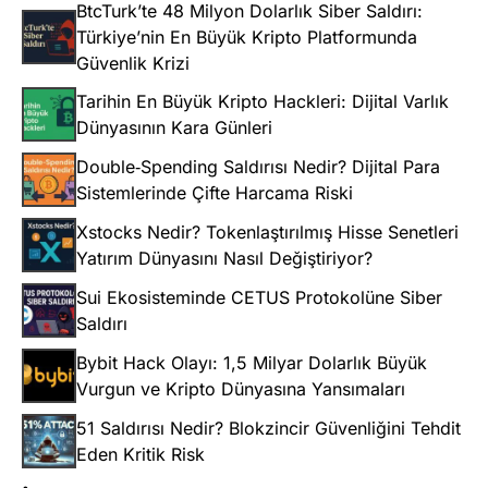
BtcTurk’te 48 Milyon Dolarlık Siber Saldırı:
Türkiye’nin En Büyük Kripto Platformunda
Güvenlik Krizi
Tarihin En Büyük Kripto Hackleri: Dijital Varlık
Dünyasının Kara Günleri
Double‑Spending Saldırısı Nedir? Dijital Para
Sistemlerinde Çifte Harcama Riski
Xstocks Nedir? Tokenlaştırılmış Hisse Senetleri
Yatırım Dünyasını Nasıl Değiştiriyor?
Sui Ekosisteminde CETUS Protokolüne Siber
Saldırı
Bybit Hack Olayı: 1,5 Milyar Dolarlık Büyük
Vurgun ve Kripto Dünyasına Yansımaları
51 Saldırısı Nedir? Blokzincir Güvenliğini Tehdit
Eden Kritik Risk