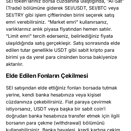
SEI token’larınız borsa cüzdanına ulaştığında, “Al-Sat”
(Trade) bölümüne giderek SEI/USDT, SEI/BTC veya
SEI/TRY gibi işlem çiftlerinden birini seçerek satış
emri verebilirsiniz. “Market emri” kullanırsanız,
varlıklarınız anlık piyasa fiyatından hemen satılır.
“Limit emri” tercih ederseniz, belirlediğiniz fiyata
ulaşıldığında satış gerçekleşir. Satış sonrasında elde
edilen tutar genellikle USDT gibi sabit kripto para
birimi ya da yerel para cinsinden borsa bakiyenize
aktarılır.
Elde Edilen Fonların Çekilmesi
SEI satışından elde ettiğiniz fonları borsada tutmak
yerine, kendi banka hesabınıza veya kişisel
cüzdanınıza çekebilirsiniz. Fiat paraya çevirmek
istiyorsanız, USDT veya başka bir sabit coin’i
doğrudan banka hesabınıza transfer etmek için ilgili
borsanın para çekme (withdrawal) bölümünü
kullanabilirsiniz. Banka havalesi, kredi kartına çekim,