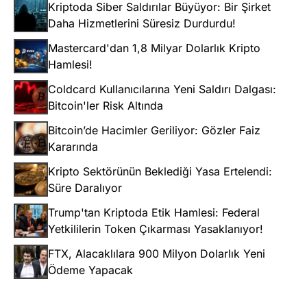
Kriptoda Siber Saldırılar Büyüyor: Bir Şirket
Daha Hizmetlerini Süresiz Durdurdu!
Mastercard'dan 1,8 Milyar Dolarlık Kripto
Hamlesi!
Coldcard Kullanıcılarına Yeni Saldırı Dalgası:
Bitcoin'ler Risk Altında
Bitcoin’de Hacimler Geriliyor: Gözler Faiz
Kararında
Kripto Sektörünün Beklediği Yasa Ertelendi:
Süre Daralıyor
Trump'tan Kriptoda Etik Hamlesi: Federal
Yetkililerin Token Çıkarması Yasaklanıyor!
FTX, Alacaklılara 900 Milyon Dolarlık Yeni
Ödeme Yapacak