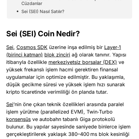
Cüzdanlar
Sei (SEI) Nasıl Satılır?
Sei (SEI) Coin Nedir?
Sei
,
Cosmos SDK
üzerine inşa edilmiş bir
Layer‑1
(birinci katman)
blok zinciri
ağ olarak tanınır. Yapısı
itibarıyla özellikle
merkeziyetsiz borsalar (DEX)
ve
yüksek frekanslı işlem hacmi gerektiren finansal
uygulamalar için optimize edilmiştir. Bu yaklaşımla,
düşük gecikme süresi ve yüksek işlem hızı sunarak
kripto ticaretinde verimliliği ön planda tutar.
Sei
’nin öne çıkan teknik özellikleri arasında paralel
işlem yürütme (parallelized EVM), Twin‑Turbo
konsensüs
ve autobahn tabanlı Giga protokolü
bulunur. Bu yapılar sayesinde saniyede binlerce işlem
gerçekleştirilerek yaklaşık 380–400 ms blok kesinliği