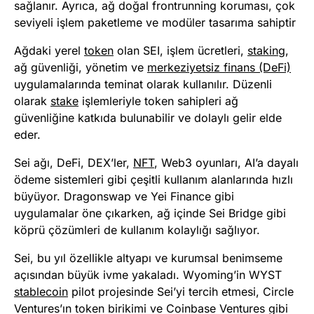
sağlanır. Ayrıca, ağ doğal frontrunning koruması, çok
seviyeli işlem paketleme ve modüler tasarıma sahiptir
Ağdaki yerel
token
olan SEI, işlem ücretleri,
staking
,
ağ güvenliği, yönetim ve
merkeziyetsiz finans (DeFi)
uygulamalarında teminat olarak kullanılır. Düzenli
olarak
stake
işlemleriyle token sahipleri ağ
güvenliğine katkıda bulunabilir ve dolaylı gelir elde
eder.
Sei ağı, DeFi, DEX’ler,
NFT
, Web3 oyunları, AI’a dayalı
ödeme sistemleri gibi çeşitli kullanım alanlarında hızlı
büyüyor. Dragonswap ve Yei Finance gibi
uygulamalar öne çıkarken, ağ içinde Sei Bridge gibi
köprü çözümleri de kullanım kolaylığı sağlıyor.
Sei, bu yıl özellikle altyapı ve kurumsal benimseme
açısından büyük ivme yakaladı. Wyoming’in WYST
stablecoin
pilot projesinde Sei’yi tercih etmesi, Circle
Ventures’ın token birikimi ve Coinbase Ventures gibi