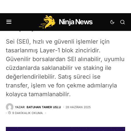
Ninja News
Sei (SEI) Coin Nasıl Alınır?
Sei (SEI), hızlı ve güvenli işlemler için
tasarlanmış Layer-1 blok zinciridir.
Güvenilir borsalardan SEI alınabilir, uyumlu
cüzdanlarda saklanabilir ve staking ile
değerlendirilebilir. Satış süreci ise
transfer, işlem ve fon çekme adımlarıyla
kolayca tamamlanabilir.
YAZAR:
BATUHAN TAMER USLU
28 HAZIRAN 2025
9 DAKIKALIK OKUMA