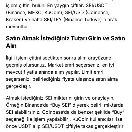
işlem çiftini bulun. En yaygın çiftler: SEI/USDT
(Binance, MEXC, KuCoin), SEI/USD (Coinbase,
Kraken) ve hatta SEI/TRY (Binance Türkiye) olarak
mevcuttur.
Satın Almak İstediğiniz Tutarı Girin ve Satın
Alın
İlgili işlem çiftini seçtikten sonra alım arayüzüne
geçmiş olursunuz. Market emri seçerseniz, en iyi
mevcut fiyatla anında alım yapılır. Limit emri
seçerseniz, belirlediğiniz fiyata ulaşınca satın alma
gerçekleşir.
Almak istediğiniz SEI miktarını girin ve onaylayın.
Örneğin Binance’da “Buy SEI” diyerek belirli miktarda
SEI alabilirsiniz. Coinbase’da da benzer şekilde “Buy”
seçeneği ile işlem yapılabilir . KuCoin kullanıcıları ise
önce USDT alıp SEI/USDT çiftiyle takas gerçekleştirir