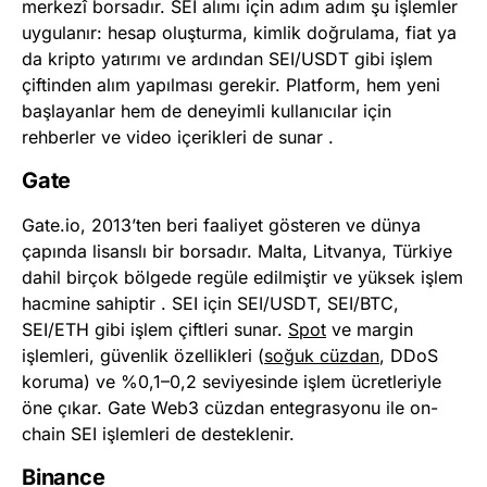
merkezî borsadır. SEI alımı için adım adım şu işlemler
uygulanır: hesap oluşturma, kimlik doğrulama, fiat ya
da kripto yatırımı ve ardından SEI/USDT gibi işlem
çiftinden alım yapılması gerekir. Platform, hem yeni
başlayanlar hem de deneyimli kullanıcılar için
rehberler ve video içerikleri de sunar .
Gate
Gate.io, 2013’ten beri faaliyet gösteren ve dünya
çapında lisanslı bir borsadır. Malta, Litvanya, Türkiye
dahil birçok bölgede regüle edilmiştir ve yüksek işlem
hacmine sahiptir . SEI için SEI/USDT, SEI/BTC,
SEI/ETH gibi işlem çiftleri sunar.
Spot
ve margin
işlemleri, güvenlik özellikleri (
soğuk cüzdan
, DDoS
koruma) ve %0,1–0,2 seviyesinde işlem ücretleriyle
öne çıkar. Gate Web3 cüzdan entegrasyonu ile on-
chain SEI işlemleri de desteklenir.
Binance