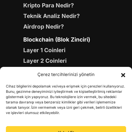
Kripto Para Nedir?
Teknik Analiz Nedir?
Airdrop Nedir?
Blockchain (Blok Zinciri)
Layer 1 Coinleri
Layer 2 Coinleri
Yapay Zeka (AI) Coinleri
Çerez tercihlerinizi yönetin
Meme Coinleri
Cihaz bilgilerini depolamak ve/veya erişmek için çerezleri kullanıyoruz.
Gaming Coinleri
Bunu, gezinme deneyiminizi iyileştirmek ve kişiselleştirilmiş reklamlar
göstermek için yapıyoruz. Bu teknolojilere izin vermek, bu sitedeki
RWA Coinleri
tarama davranışı veya benzersiz kimlikler gibi verileri işlememize
olanak tanıyor. İzin vermemek veya izni geri çekmek, belirli özellikleri
DeFi Coinleri
ve işlevleri olumsuz etkileyebilir.
DePIN Coinleri