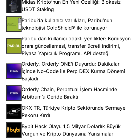
Midas Kripto’nun En Yeni Özelliği: Blokesiz
USDT Staking
Paribu’da kullanıcı varlıkları, Paribu’nun
teknolojisi ColdShield® ile korunuyor
Paribu'dan kullanıcı odaklı yenilikler: Komisyon
oranı güncellemesi, transfer ücreti indirimi,
Piyasa Yapıcılık Programı, API desteği
Orderly, Orderly ONE’i Duyurdu: Dakikalar
İçinde No-Code ile Perp DEX Kurma Dönemi
Başladı
Orderly Chain, Perpetual İşlem Hacminde
Arbitrum’u Geride Bıraktı
OKX TR, Türkiye Kripto Sektöründe Sermaye
Rekoru Kırdı
Bybit Hack Olayı: 1,5 Milyar Dolarlık Büyük
Vurgun ve Kripto Dünyasına Yansımaları