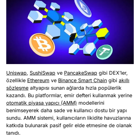
Uniswap
,
SushiSwap
ve
PancakeSwap
gibi DEX’ler,
özellikle
Ethereum
ve
Binance Smart Chain
gibi
akıllı
sözleşme
altyapısı sunan ağlarda hızla popülerlik
kazandı. Bu platformlar, emir defteri kullanmak yerine
otomatik piyasa yapıcı (AMM)
modellerini
benimseyerek daha sade ve kullanıcı dostu bir yapı
sundu. AMM sistemi, kullanıcıların likidite havuzlarına
katkıda bulunarak pasif gelir elde etmesine de olanak
tanıdı.