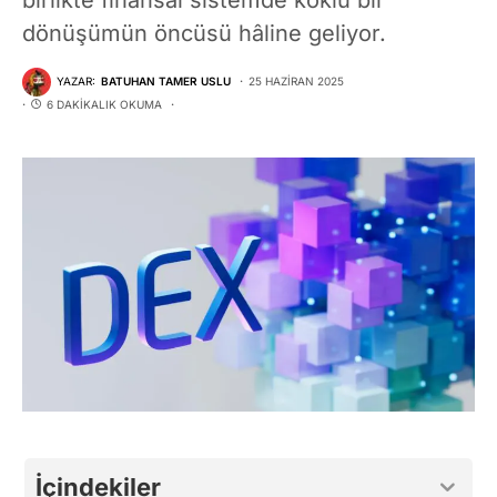
dönüşümün öncüsü hâline geliyor.
YAZAR:
BATUHAN TAMER USLU
25 HAZIRAN 2025
6 DAKIKALIK OKUMA
İçindekiler