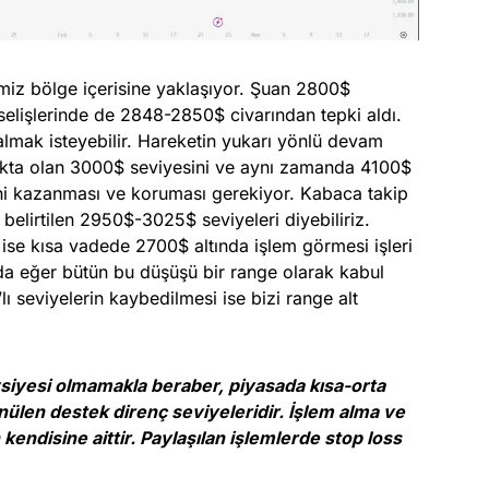
imiz bölge içerisine yaklaşıyor. Şuan 2800$
selişlerinde de 2848-2850$ civarından tepki aldı.
almak isteyebilir. Hareketin yukarı yönlü devam
okta olan 3000$ seviyesini ve aynı zamanda 4100$
ini kazanması ve koruması gerekiyor. Kabaca takip
 belirtilen 2950$-3025$ seviyeleri diyebiliriz.
e kısa vadede 2700$ altında işlem görmesi işleri
nda eğer bütün bu düşüşü bir range olarak kabul
ı seviyelerin kaybedilmesi ise bizi range alt
avsiyesi olmamakla beraber, piyasada kısa-orta
nülen destek direnç seviyeleridir. İşlem alma ve
kendisine aittir. Paylaşılan işlemlerde stop loss