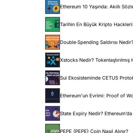
Ethereum 10 Yaşında: Akıllı Söz
Tarihin En Büyük Kripto Hackleri:
Double‑Spending Saldırısı Nedir?
Xstocks Nedir? Tokenlaştırılmış H
Sui Ekosisteminde CETUS Protoko
Ethereum'un Evrimi: Proof of Wo
State Expiry Nedir? Ethereum’da
PEPE (PEPE) Coin Nasıl Alınır?