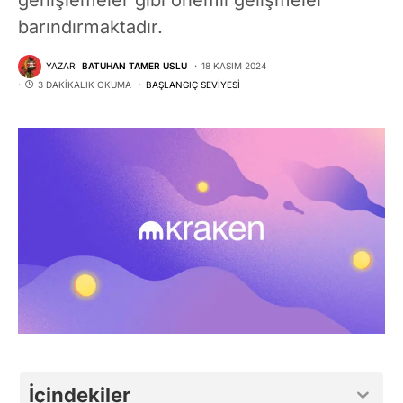
barındırmaktadır.
YAZAR:
BATUHAN TAMER USLU
18 KASIM 2024
3 DAKIKALIK OKUMA
BAŞLANGIÇ SEVIYESI
İçindekiler