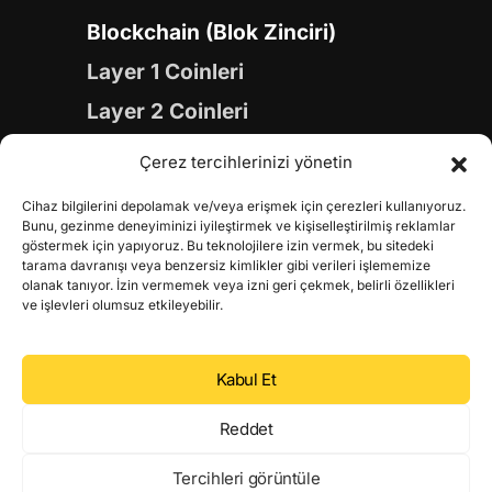
Blockchain (Blok Zinciri)
Layer 1 Coinleri
Layer 2 Coinleri
Yapay Zeka (AI) Coinleri
Çerez tercihlerinizi yönetin
Meme Coinleri
Cihaz bilgilerini depolamak ve/veya erişmek için çerezleri kullanıyoruz.
Gaming Coinleri
Bunu, gezinme deneyiminizi iyileştirmek ve kişiselleştirilmiş reklamlar
göstermek için yapıyoruz. Bu teknolojilere izin vermek, bu sitedeki
RWA Coinleri
tarama davranışı veya benzersiz kimlikler gibi verileri işlememize
olanak tanıyor. İzin vermemek veya izni geri çekmek, belirli özellikleri
DeFi Coinleri
ve işlevleri olumsuz etkileyebilir.
DePIN Coinleri
Kabul Et
Metaverse Coinleri
Web 3.0 Coinleri
Reddet
Coin Türevleri
Tercihleri görüntüle