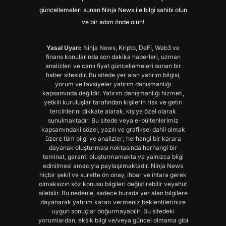
güncellemeleri sunan Ninja News ile bilgi sahibi olun
ve bir adım önde olun!
Yasal Uyarı:
Ninja News, Kripto, DeFi, Web3 ve
finans konularında son dakika haberleri, uzman
analizleri ve canlı fiyat güncellemeleri sunan bir
haber sitesidir. Bu sitede yer alan yatırım bilgisi,
yorum ve tavsiyeler yatırım danışmanlığı
kapsamında değildir. Yatırım danışmanlığı hizmeti,
yetkili kuruluşlar tarafından kişilerin risk ve getiri
tercihlerini dikkate alarak, kişiye özel olarak
sunulmaktadır. Bu sitede veya e-bültenlerimiz
kapsamındaki sözel, yazılı ve grafiksel dahil olmak
üzere tüm bilgi ve analizler; herhangi bir karara
dayanak oluşturması noktasında herhangi bir
teminat, garanti oluşturmamakta ve yalnızca bilgi
edinilmesi amacıyla paylaşılmaktadır. Ninja News
hiçbir şekil ve surette ön onay, ihbar ve ihtara gerek
olmaksızın söz konusu bilgileri değiştirebilir veyahut
silebilir. Bu nedenle, sadece burada yer alan bilgilere
dayanarak yatırım kararı vermeniz beklentilerinize
uygun sonuçlar doğurmayabilir. Bu sitedeki
yorumlardan, eksik bilgi ve/veya güncel olmama gibi