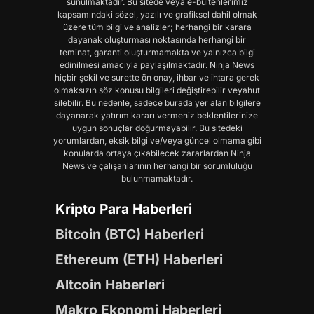
sunulmaktadır. Bu sitede veya e-bültenlerimiz
kapsamındaki sözel, yazılı ve grafiksel dahil olmak
üzere tüm bilgi ve analizler; herhangi bir karara
dayanak oluşturması noktasında herhangi bir
teminat, garanti oluşturmamakta ve yalnızca bilgi
edinilmesi amacıyla paylaşılmaktadır. Ninja News
hiçbir şekil ve surette ön onay, ihbar ve ihtara gerek
olmaksızın söz konusu bilgileri değiştirebilir veyahut
silebilir. Bu nedenle, sadece burada yer alan bilgilere
dayanarak yatırım kararı vermeniz beklentilerinize
uygun sonuçlar doğurmayabilir. Bu sitedeki
yorumlardan, eksik bilgi ve/veya güncel olmama gibi
konularda ortaya çıkabilecek zararlardan Ninja
News ve çalışanlarının herhangi bir sorumluluğu
bulunmamaktadır.
Kripto Para Haberleri
Bitcoin (BTC) Haberleri
Ethereum (ETH) Haberleri
Altcoin Haberleri
Makro Ekonomi Haberleri