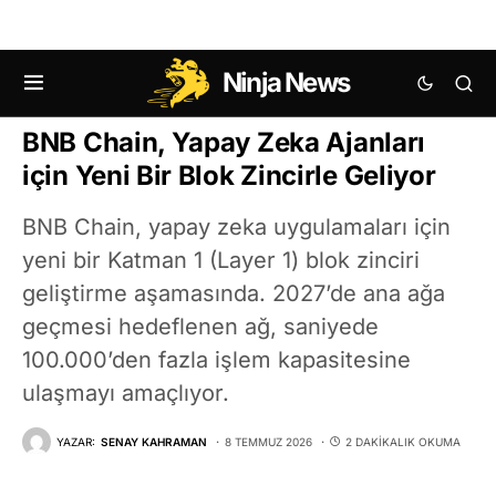
Ninja News
KRIPTO HABERLERI
ALTCOIN HABERLERI
BNB Chain, Yapay Zeka Ajanları
için Yeni Bir Blok Zincirle Geliyor
BNB Chain, yapay zeka uygulamaları için
yeni bir Katman 1 (Layer 1) blok zinciri
geliştirme aşamasında. 2027’de ana ağa
geçmesi hedeflenen ağ, saniyede
100.000’den fazla işlem kapasitesine
ulaşmayı amaçlıyor.
YAZAR:
SENAY KAHRAMAN
8 TEMMUZ 2026
2 DAKIKALIK OKUMA