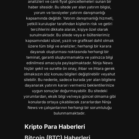
analizleri ve canlı fiyat güncellemeleri sunan bir
haber sitesidir. Bu sitede yer alan yatırım bilgisi,
yorum ve tavsiyeler yatırım danışmanlığı
kapsamında değildir. Yatırım danışmanlığı hizmeti,
yetkili kuruluşlar tarafından kişilerin risk ve getiri
tercihlerini dikkate alarak, kişiye özel olarak
sunulmaktadır. Bu sitede veya e-bültenlerimiz
kapsamındaki sözel, yazılı ve grafiksel dahil olmak
üzere tüm bilgi ve analizler; herhangi bir karara
dayanak oluşturması noktasında herhangi bir
teminat, garanti oluşturmamakta ve yalnızca bilgi
edinilmesi amacıyla paylaşılmaktadır. Ninja News
hiçbir şekil ve surette ön onay, ihbar ve ihtara gerek
olmaksızın söz konusu bilgileri değiştirebilir veyahut
silebilir. Bu nedenle, sadece burada yer alan bilgilere
dayanarak yatırım kararı vermeniz beklentilerinize
uygun sonuçlar doğurmayabilir. Bu sitedeki
yorumlardan, eksik bilgi ve/veya güncel olmama gibi
konularda ortaya çıkabilecek zararlardan Ninja
News ve çalışanlarının herhangi bir sorumluluğu
bulunmamaktadır.
Kripto Para Haberleri
Bitcoin (BTC) Haberleri