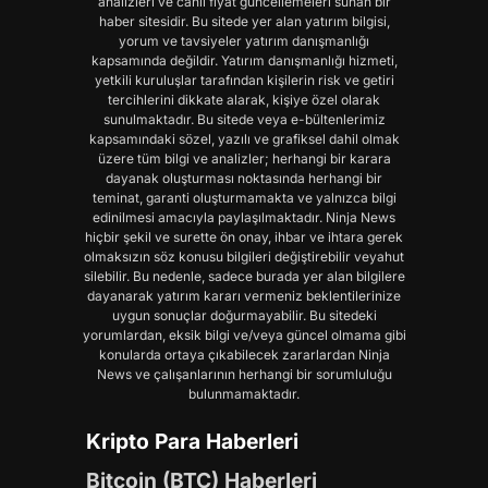
analizleri ve canlı fiyat güncellemeleri sunan bir
haber sitesidir. Bu sitede yer alan yatırım bilgisi,
yorum ve tavsiyeler yatırım danışmanlığı
kapsamında değildir. Yatırım danışmanlığı hizmeti,
yetkili kuruluşlar tarafından kişilerin risk ve getiri
tercihlerini dikkate alarak, kişiye özel olarak
sunulmaktadır. Bu sitede veya e-bültenlerimiz
kapsamındaki sözel, yazılı ve grafiksel dahil olmak
üzere tüm bilgi ve analizler; herhangi bir karara
dayanak oluşturması noktasında herhangi bir
teminat, garanti oluşturmamakta ve yalnızca bilgi
edinilmesi amacıyla paylaşılmaktadır. Ninja News
hiçbir şekil ve surette ön onay, ihbar ve ihtara gerek
olmaksızın söz konusu bilgileri değiştirebilir veyahut
silebilir. Bu nedenle, sadece burada yer alan bilgilere
dayanarak yatırım kararı vermeniz beklentilerinize
uygun sonuçlar doğurmayabilir. Bu sitedeki
yorumlardan, eksik bilgi ve/veya güncel olmama gibi
konularda ortaya çıkabilecek zararlardan Ninja
News ve çalışanlarının herhangi bir sorumluluğu
bulunmamaktadır.
Kripto Para Haberleri
Bitcoin (BTC) Haberleri