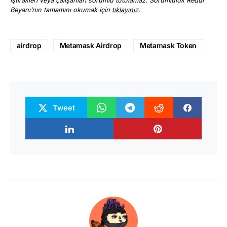
iştirakleri veya çalışanları sorumlu tutulamaz. Sorumluluk Reddi
Beyanı’nın tamamını okumak için
tıklayınız
.
airdrop
Metamask Airdrop
Metamask Token
Tweet