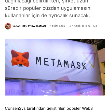
dağıtılacağı belirtilirken, şirket uzun
süredir popüler cüzdan uygulamasını
kullananlar için de ayrıcalık sunacak.
YAZAR:
SENAY KAHRAMAN
5 EKIM 2025
1 DAKIKALIK OKUMA
ConsenSys tarafından geliştirilen popüler Web3