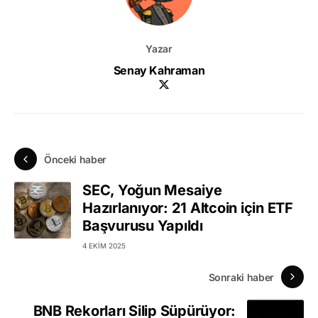
Yazar
Senay Kahraman
Önceki haber
SEC, Yoğun Mesaiye
Hazırlanıyor: 21 Altcoin için ETF
Başvurusu Yapıldı
4 EKIM 2025
Sonraki haber
BNB Rekorları Silip Süpürüyor: