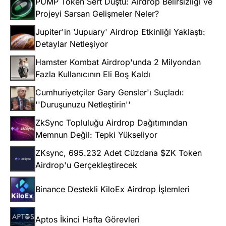
PUMP Token Sert Düştü: Airdrop Belirsizliği ve
Projeyi Sarsan Gelişmeler Neler?
Jupiter'in 'Jupuary' Airdrop Etkinliği Yaklaştı:
Detaylar Netleşiyor
Hamster Kombat Airdrop'unda 2 Milyondan
Fazla Kullanıcının Eli Boş Kaldı
Cumhuriyetçiler Gary Gensler'ı Suçladı:
''Duruşunuzu Netleştirin''
ZkSync Topluluğu Airdrop Dağıtımından
Memnun Değil: Tepki Yükseliyor
ZKsync, 695.232 Adet Cüzdana $ZK Token
Airdrop'u Gerçekleştirecek
Binance Destekli KiloEx Airdrop İşlemleri
Aptos İkinci Hafta Görevleri