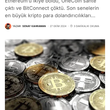
Ethereum’u ikiye böldü, OneCoin sahte
çıktı ve BitConnect çöktü. Son senelerin
en büyük kripto para dolandırıcılıkları…
YAZAR:
SENAY KAHRAMAN
27 EKIM 2024
3 DAKIKALIK OKUMA