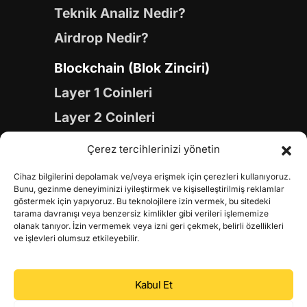
Teknik Analiz Nedir?
Airdrop Nedir?
Blockchain (Blok Zinciri)
Layer 1 Coinleri
Layer 2 Coinleri
Yapay Zeka (AI) Coinleri
Çerez tercihlerinizi yönetin
Meme Coinleri
Cihaz bilgilerini depolamak ve/veya erişmek için çerezleri kullanıyoruz.
Gaming Coinleri
Bunu, gezinme deneyiminizi iyileştirmek ve kişiselleştirilmiş reklamlar
göstermek için yapıyoruz. Bu teknolojilere izin vermek, bu sitedeki
RWA Coinleri
tarama davranışı veya benzersiz kimlikler gibi verileri işlememize
olanak tanıyor. İzin vermemek veya izni geri çekmek, belirli özellikleri
DeFi Coinleri
ve işlevleri olumsuz etkileyebilir.
DePIN Coinleri
Kabul Et
Metaverse Coinleri