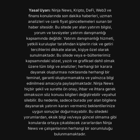
Yasal Uyarı:
Ninja News, Kripto, DeFi, Web3 ve
finans konularında son dakika haberleri, uzman
analizleri ve canlı fiyat güncellemeleri sunan bir
haber sitesidir. Bu sitede yer alan yatırım bilgisi,
yorum ve tavsiyeler yatırım danışmanlığı
kapsamında değildir. Yatırım danışmanlığı hizmeti,
yetkili kuruluşlar tarafından kişilerin risk ve getiri
tercihlerini dikkate alarak, kişiye özel olarak
sunulmaktadır. Bu sitede veya e-bültenlerimiz
kapsamındaki sözel, yazılı ve grafiksel dahil olmak
üzere tüm bilgi ve analizler; herhangi bir karara
dayanak oluşturması noktasında herhangi bir
teminat, garanti oluşturmamakta ve yalnızca bilgi
edinilmesi amacıyla paylaşılmaktadır. Ninja News
hiçbir şekil ve surette ön onay, ihbar ve ihtara gerek
olmaksızın söz konusu bilgileri değiştirebilir veyahut
silebilir. Bu nedenle, sadece burada yer alan bilgilere
dayanarak yatırım kararı vermeniz beklentilerinize
uygun sonuçlar doğurmayabilir. Bu sitedeki
yorumlardan, eksik bilgi ve/veya güncel olmama gibi
konularda ortaya çıkabilecek zararlardan Ninja
News ve çalışanlarının herhangi bir sorumluluğu
bulunmamaktadır.