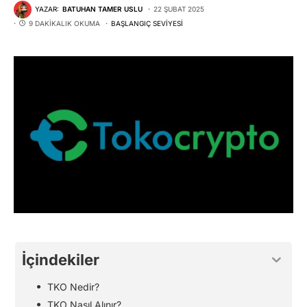
YAZAR:
BATUHAN TAMER USLU
22 ŞUBAT 2025
9 DAKIKALIK OKUMA
BAŞLANGIÇ SEVIYESI
İçindekiler
TKO Nedir?
TKO Nasıl Alınır?