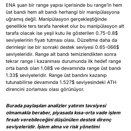
ENA şuan bir range yapısı içerisinde bu range’in hem
üst bandı hem alt bandı herhangi bir manipülasyona
uğramış değil. Manipülasyon gerçekleştiğinde
genellikle ters tarafa hareket olur bu manipülasyon alt
tarafa olacak ise yeşil kutu ile gösterilen 0.75-0.8$
seviyelerinin fiyatı tutması olası. Düzeltme daha da
derinleşir ise bir sonraki destek seviyesi 0.65-066$
seviyeleridir. Range alt bandı temizlendikten sonra
tekrar range i kazanması durumunda ilk hedef range
orta bandı olan 1.08$ ve devamında range üst bandı
1.33$ seviyeleridir. Range üst bandını kazanıp
tutunabilirse devamında 1.527$ seviyesindeki ATH
direncini zorlaması olası görünüyor.
Burada paylaşılan analizler yatırım tavsiyesi
olmamakla beraber, piyasada kısa-orta vade işlem
fırsatı verebileceğini düşünülen destek direnç
seviyeleridir. İşlem alma ve risk yönetimi