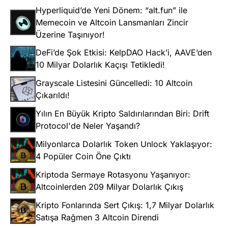
Hyperliquid’de Yeni Dönem: “alt.fun” ile
Memecoin ve Altcoin Lansmanları Zincir
Üzerine Taşınıyor!
DeFi’de Şok Etkisi: KelpDAO Hack’i, AAVE’den
10 Milyar Dolarlık Kaçışı Tetikledi!
Grayscale Listesini Güncelledi: 10 Altcoin
Çıkarıldı!
Yılın En Büyük Kripto Saldırılarından Biri: Drift
Protocol'de Neler Yaşandı?
Milyonlarca Dolarlık Token Unlock Yaklaşıyor:
4 Popüler Coin Öne Çıktı
Kriptoda Sermaye Rotasyonu Yaşanıyor:
Altcoinlerden 209 Milyar Dolarlık Çıkış
Kripto Fonlarında Sert Çıkış: 1,7 Milyar Dolarlık
Satışa Rağmen 3 Altcoin Direndi