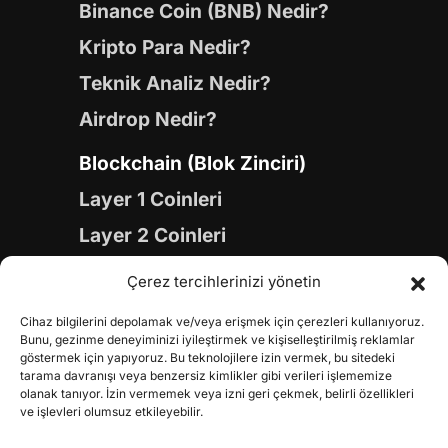
Binance Coin (BNB) Nedir?
Kripto Para Nedir?
Teknik Analiz Nedir?
Airdrop Nedir?
Blockchain (Blok Zinciri)
Layer 1 Coinleri
Layer 2 Coinleri
Yapay Zeka (AI) Coinleri
Çerez tercihlerinizi yönetin
Meme Coinleri
Cihaz bilgilerini depolamak ve/veya erişmek için çerezleri kullanıyoruz.
Gaming Coinleri
Bunu, gezinme deneyiminizi iyileştirmek ve kişiselleştirilmiş reklamlar
göstermek için yapıyoruz. Bu teknolojilere izin vermek, bu sitedeki
RWA Coinleri
tarama davranışı veya benzersiz kimlikler gibi verileri işlememize
olanak tanıyor. İzin vermemek veya izni geri çekmek, belirli özellikleri
DeFi Coinleri
ve işlevleri olumsuz etkileyebilir.