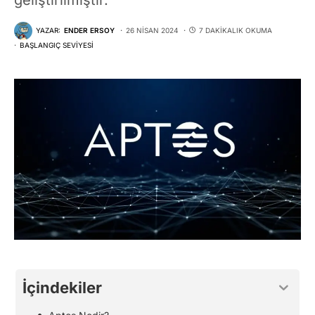
YAZAR:
ENDER ERSOY
26 NISAN 2024
7 DAKIKALIK OKUMA
BAŞLANGIÇ SEVIYESI
İçindekiler