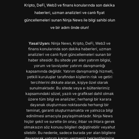
Kripto, DeFi, Web3 ve finans konularında son dakika
haberleri, uzman analizleri ve canlı fiyat
güncellemeleri sunan Ninja News ile bilgi sahibi olun
ve bir adım önde olun!
Yasal Uyarı:
Ninja News, Kripto, DeFi, Web3 ve
finans konularında son dakika haberleri, uzman
analizleri ve canlı fiyat güncellemeleri sunan bir
haber sitesidir. Bu sitede yer alan yatırım bilgisi,
yorum ve tavsiyeler yatırım danışmanlığı
kapsamında değildir. Yatırım danışmanlığı hizmeti,
yetkili kuruluşlar tarafından kişilerin risk ve getiri
tercihlerini dikkate alarak, kişiye özel olarak
sunulmaktadır. Bu sitede veya e-bültenlerimiz
kapsamındaki sözel, yazılı ve grafiksel dahil olmak
üzere tüm bilgi ve analizler; herhangi bir karara
dayanak oluşturması noktasında herhangi bir
teminat, garanti oluşturmamakta ve yalnızca bilgi
edinilmesi amacıyla paylaşılmaktadır. Ninja News
hiçbir şekil ve surette ön onay, ihbar ve ihtara gerek
olmaksızın söz konusu bilgileri değiştirebilir veyahut
silebilir. Bu nedenle, sadece burada yer alan bilgilere
dayanarak yatırım kararı vermeniz beklentilerinize