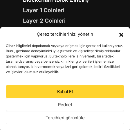
Layer 1 Coinleri
Layer 2 Coinleri
Yapay Zeka (AI) Coinleri
Çerez tercihlerinizi yönetin
Meme Coinleri
Cihaz bilgilerini depolamak ve/veya erişmek için çerezleri kullanıyoruz.
Gaming Coinleri
Bunu, gezinme deneyiminizi iyileştirmek ve kişiselleştirilmiş reklamlar
göstermek için yapıyoruz. Bu teknolojilere izin vermek, bu sitedeki
RWA Coinleri
tarama davranışı veya benzersiz kimlikler gibi verileri işlememize
olanak tanıyor. İzin vermemek veya izni geri çekmek, belirli özellikleri
DeFi Coinleri
ve işlevleri olumsuz etkileyebilir.
DePIN Coinleri
Kabul Et
Metaverse Coinleri
Web 3.0 Coinleri
Reddet
Coin Türevleri
Tercihleri görüntüle