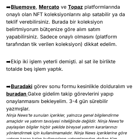
➡️
Bluemove
,
Mercato
ve
Topaz
platformlarında
onaylı olan NFT koleksiyonlarını alıp satabilir ya da
teklif verebilirsiniz. Burada bir koleksiyon
belirtmiyorum bütçenize göre alım satım
yapabilirsiniz. Sadece onaylı olmasını (platform
tarafından tik verilen koleksiyon) dikkat edelim.
➡️Ekip iki işlem yeterli demişti. al sat ile birlikte
totalde beş işlem yaptık.
➡️
Buradaki
görev sonu formu kesinlikle dolduralım ve
buradan
Galxe gidelim takip görevlerini yapıp
onaylanmasını bekleyelim. 3-4 gün sürebilir
yazmışlar.
Ninja News’te sunulan içerikler, yalnızca genel bilgilendirme
amaçlıdır ve yatırım tavsiyesi niteliğinde değildir. Ninja News’te
paylaşılan bilgiler hiçbir şekilde bireysel yatırım kararlarınızı
yönlendirmek için kullanılmamalıdır. Ninja News içeriklerine göre
yatırım kararı kalan kullanıcıların yatırımlarından doğan tüm