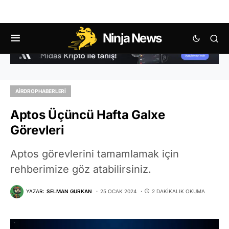
Ninja News
AIRDROP HABERLERI
Aptos Üçüncü Hafta Galxe
Görevleri
Aptos görevlerini tamamlamak için
rehberimize göz atabilirsiniz.
YAZAR:
SELMAN GURKAN
25 OCAK 2024
2 DAKIKALIK OKUMA