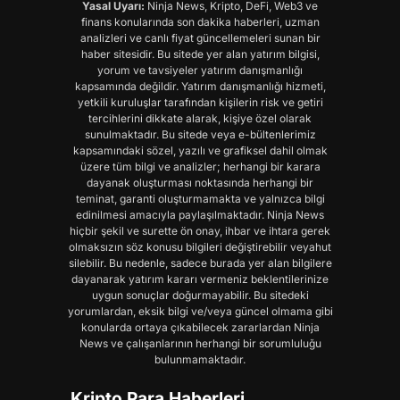
Yasal Uyarı:
Ninja News, Kripto, DeFi, Web3 ve
finans konularında son dakika haberleri, uzman
analizleri ve canlı fiyat güncellemeleri sunan bir
haber sitesidir. Bu sitede yer alan yatırım bilgisi,
yorum ve tavsiyeler yatırım danışmanlığı
kapsamında değildir. Yatırım danışmanlığı hizmeti,
yetkili kuruluşlar tarafından kişilerin risk ve getiri
tercihlerini dikkate alarak, kişiye özel olarak
sunulmaktadır. Bu sitede veya e-bültenlerimiz
kapsamındaki sözel, yazılı ve grafiksel dahil olmak
üzere tüm bilgi ve analizler; herhangi bir karara
dayanak oluşturması noktasında herhangi bir
teminat, garanti oluşturmamakta ve yalnızca bilgi
edinilmesi amacıyla paylaşılmaktadır. Ninja News
hiçbir şekil ve surette ön onay, ihbar ve ihtara gerek
olmaksızın söz konusu bilgileri değiştirebilir veyahut
silebilir. Bu nedenle, sadece burada yer alan bilgilere
dayanarak yatırım kararı vermeniz beklentilerinize
uygun sonuçlar doğurmayabilir. Bu sitedeki
yorumlardan, eksik bilgi ve/veya güncel olmama gibi
konularda ortaya çıkabilecek zararlardan Ninja
News ve çalışanlarının herhangi bir sorumluluğu
bulunmamaktadır.
Kripto Para Haberleri