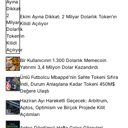
Ekim Ayına Dikkat: 2 Milyar Dolarlık Token’ın
Kilidi Açılıyor
Bir Kullanıcının 1.300 Dolarlık Memecoin
Yatırımı 3,4 Milyon Dolar Kazandırdı
Ünlü Futbolcu Mbappé'nin Sahte Tokeni Sıfıra
İndi, Durum Anlaşılana Kadar Tokeni 450M$
Değere Ulaştı
Haziran Ayı Hareketli Geçecek: Arbitrum,
Aptos, Optimism ve Birçok Projede Kilit
Açılımları
Aptos Dördüncü Hafta Galxe Görevleri