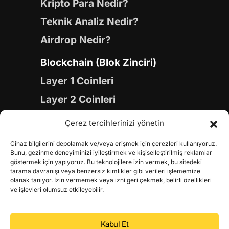
Kripto Para Nedir?
Teknik Analiz Nedir?
Airdrop Nedir?
Blockchain (Blok Zinciri)
Layer 1 Coinleri
Layer 2 Coinleri
Yapay Zeka (AI) Coinleri
Çerez tercihlerinizi yönetin
Meme Coinleri
Cihaz bilgilerini depolamak ve/veya erişmek için çerezleri kullanıyoruz.
Gaming Coinleri
Bunu, gezinme deneyiminizi iyileştirmek ve kişiselleştirilmiş reklamlar
göstermek için yapıyoruz. Bu teknolojilere izin vermek, bu sitedeki
RWA Coinleri
tarama davranışı veya benzersiz kimlikler gibi verileri işlememize
olanak tanıyor. İzin vermemek veya izni geri çekmek, belirli özellikleri
DeFi Coinleri
ve işlevleri olumsuz etkileyebilir.
DePIN Coinleri
Kabul Et
Metaverse Coinleri