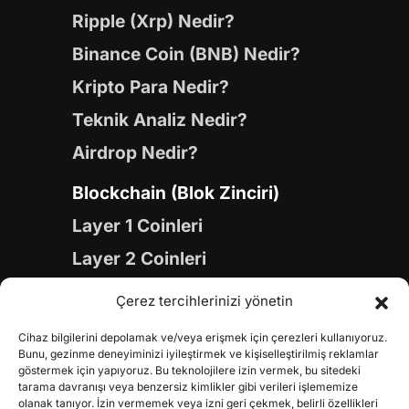
Ripple (Xrp) Nedir?
Binance Coin (BNB) Nedir?
Kripto Para Nedir?
Teknik Analiz Nedir?
Airdrop Nedir?
Blockchain (Blok Zinciri)
Layer 1 Coinleri
Layer 2 Coinleri
Yapay Zeka (AI) Coinleri
Çerez tercihlerinizi yönetin
Meme Coinleri
Cihaz bilgilerini depolamak ve/veya erişmek için çerezleri kullanıyoruz.
Gaming Coinleri
Bunu, gezinme deneyiminizi iyileştirmek ve kişiselleştirilmiş reklamlar
göstermek için yapıyoruz. Bu teknolojilere izin vermek, bu sitedeki
RWA Coinleri
tarama davranışı veya benzersiz kimlikler gibi verileri işlememize
olanak tanıyor. İzin vermemek veya izni geri çekmek, belirli özellikleri