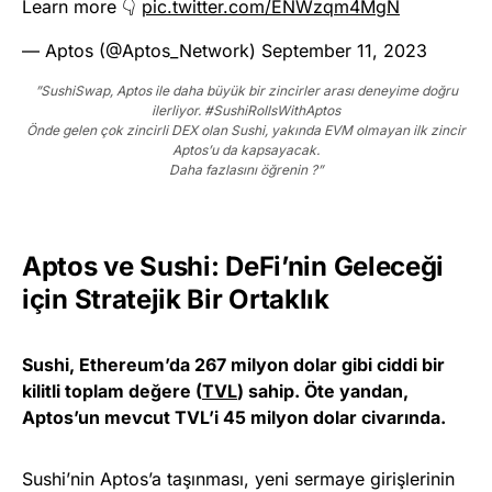
Learn more 👇
pic.twitter.com/ENWzqm4MgN
— Aptos (@Aptos_Network)
September 11, 2023
”SushiSwap, Aptos ile daha büyük bir zincirler arası deneyime doğru
ilerliyor. #SushiRollsWithAptos
Önde gelen çok zincirli DEX olan Sushi, yakında EVM olmayan ilk zincir
Aptos’u da kapsayacak.
Daha fazlasını öğrenin ?”
Aptos ve Sushi: DeFi’nin Geleceği
için Stratejik Bir Ortaklık
Sushi, Ethereum’da 267 milyon dolar gibi ciddi bir
kilitli toplam değere (
TVL
) sahip. Öte yandan,
Aptos’un mevcut TVL’i 45 milyon dolar civarında.
Sushi’nin Aptos’a taşınması, yeni sermaye girişlerinin