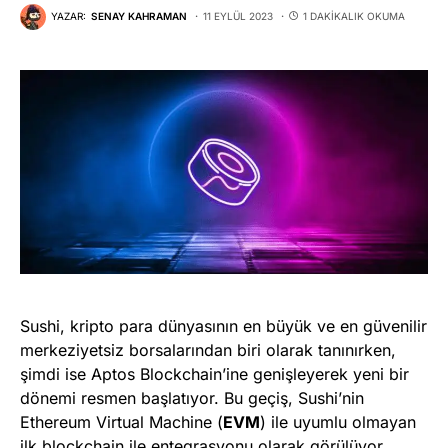
YAZAR:
SENAY KAHRAMAN
11 EYLÜL 2023
1 DAKIKALIK OKUMA
Sushi, kripto para dünyasının en büyük ve en güvenilir
merkeziyetsiz borsalarından biri olarak tanınırken,
şimdi ise Aptos Blockchain’ine genişleyerek yeni bir
dönemi resmen başlatıyor. Bu geçiş, Sushi’nin
Ethereum Virtual Machine (
EVM
) ile uyumlu olmayan
ilk blockchain ile entegrasyonu olarak görülüyor.