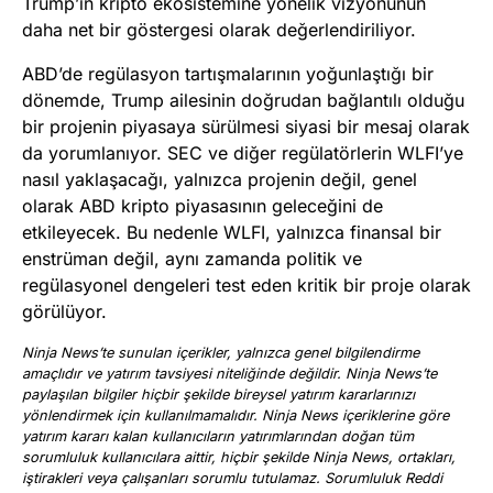
Trump’ın kripto ekosistemine yönelik vizyonunun
daha net bir göstergesi olarak değerlendiriliyor.
ABD’de regülasyon tartışmalarının yoğunlaştığı bir
dönemde, Trump ailesinin doğrudan bağlantılı olduğu
bir projenin piyasaya sürülmesi siyasi bir mesaj olarak
da yorumlanıyor. SEC ve diğer regülatörlerin WLFI’ye
nasıl yaklaşacağı, yalnızca projenin değil, genel
olarak ABD kripto piyasasının geleceğini de
etkileyecek. Bu nedenle WLFI, yalnızca finansal bir
enstrüman değil, aynı zamanda politik ve
regülasyonel dengeleri test eden kritik bir proje olarak
görülüyor.
Ninja News’te sunulan içerikler, yalnızca genel bilgilendirme
amaçlıdır ve yatırım tavsiyesi niteliğinde değildir. Ninja News’te
paylaşılan bilgiler hiçbir şekilde bireysel yatırım kararlarınızı
yönlendirmek için kullanılmamalıdır. Ninja News içeriklerine göre
yatırım kararı kalan kullanıcıların yatırımlarından doğan tüm
sorumluluk kullanıcılara aittir, hiçbir şekilde Ninja News, ortakları,
iştirakleri veya çalışanları sorumlu tutulamaz. Sorumluluk Reddi