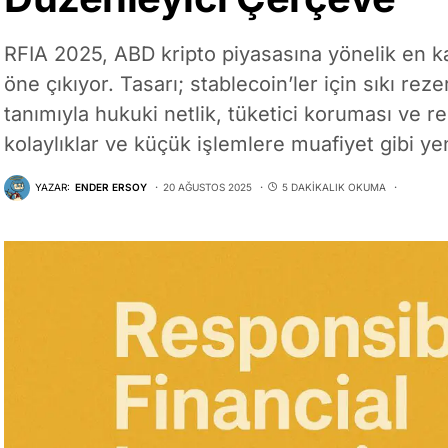
RFIA 2025, ABD kripto piyasasına yönelik en k
öne çıkıyor. Tasarı; stablecoin’ler için sıkı reze
tanımıyla hukuki netlik, tüketici koruması ve re
kolaylıklar ve küçük işlemlere muafiyet gibi yeni
YAZAR:
ENDER ERSOY
20 AĞUSTOS 2025
5 DAKIKALIK OKUMA