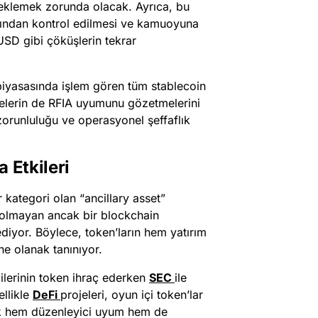
esteklemek zorunda olacak. Ayrıca, bu
afından kontrol edilmesi ve kamuoyuna
SD gibi çöküşlerin tekrar
piyasasında işlem gören tüm stablecoin
jelerin de RFIA uyumunu gözetmelerini
 zorunluluğu ve operasyonel şeffaflık
 Etkileri
ir kategori olan “ancillary asset”
t olmayan ancak bir blockchain
 ediyor. Böylece, token’ların hem yatırım
ne olanak tanınıyor.
cilerinin token ihraç ederken
SEC
ile
ellikle
DeFi
projeleri, oyun içi token’lar
rek hem düzenleyici uyum hem de