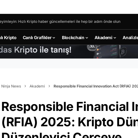
eyimleyin: Hızlı Kripto haber güncellemeleri ile hep bir adım önde olun
lı Kripto
Canlı Grafikler
Blockchain
Akademi
Analizl
Ninja News
Akademi
Responsible Financial Innovation Act (RFIA) 2
Responsible Financial 
(RFIA) 2025: Kripto Dü
Düzenleyici Çerçeve