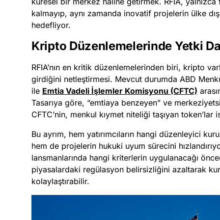
küresel bir merkez haline getirmek. RFIA, yalnızca 
kalmayıp, aynı zamanda inovatif projelerin ülke d
hedefliyor.
Kripto Düzenlemelerinde Yetki Da
RFIA’nın en kritik düzenlemelerinden biri, kripto va
girdiğini netleştirmesi. Mevcut durumda ABD Menk
ile
Emtia Vadeli İşlemler Komisyonu (CFTC)
arası
Tasarıya göre, “emtiaya benzeyen” ve merkeziyetsiz 
CFTC’nin, menkul kıymet niteliği taşıyan token’lar 
Bu ayrım, hem yatırımcıların hangi düzenleyici kuru
hem de projelerin hukuki uyum sürecini hızlandırıyo
lansmanlarında hangi kriterlerin uygulanacağı önced
piyasalardaki regülasyon belirsizliğini azaltarak kur
kolaylaştırabilir.