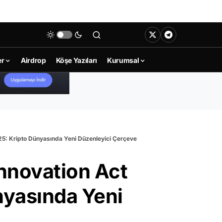
er
Airdrop
Köşe Yazıları
Kurumsal
025: Kripto Dünyasında Yeni Düzenleyici Çerçeve
Innovation Act
nyasında Yeni