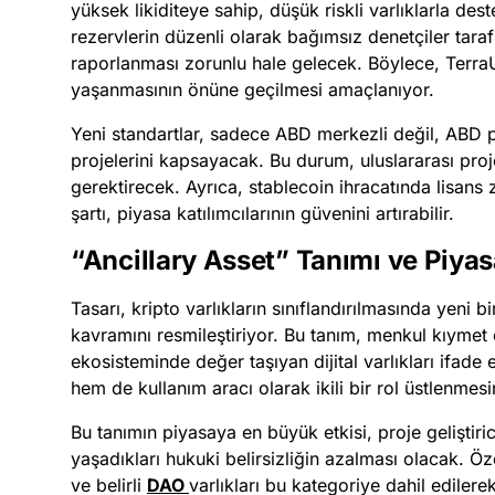
yüksek likiditeye sahip, düşük riskli varlıklarla d
rezervlerin düzenli olarak bağımsız denetçiler tar
raporlanması zorunlu hale gelecek. Böylece, TerraU
yaşanmasının önüne geçilmesi amaçlanıyor.
Yeni standartlar, sadece ABD merkezli değil, ABD 
projelerini kapsayacak. Bu durum, uluslararası pro
gerektirecek. Ayrıca, stablecoin ihracatında lisans
şartı, piyasa katılımcılarının güvenini artırabilir.
“Ancillary Asset” Tanımı ve Piyasa
Tasarı, kripto varlıkların sınıflandırılmasında yeni b
kavramını resmileştiriyor. Bu tanım, menkul kıyme
ekosisteminde değer taşıyan dijital varlıkları ifade
hem de kullanım aracı olarak ikili bir rol üstlenmesi
Bu tanımın piyasaya en büyük etkisi, proje geliştiri
yaşadıkları hukuki belirsizliğin azalması olacak. Öz
ve belirli
DAO
varlıkları bu kategoriye dahil edile