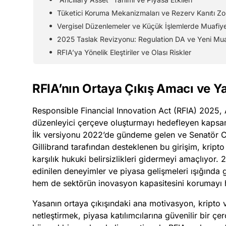
Tüketici Koruma Mekanizmaları ve Rezerv Kanıtı Zo
Vergisel Düzenlemeler ve Küçük İşlemlerde Muafiye
2025 Taslak Revizyonu: Regulation DA ve Yeni Mua
RFIA’ya Yönelik Eleştiriler ve Olası Riskler
RFIA’nın Ortaya Çıkış Amacı ve Ya
Responsible Financial Innovation Act (RFIA) 2025, AB
düzenleyici çerçeve oluşturmayı hedefleyen kapsamlı
İlk versiyonu 2022’de gündeme gelen ve Senatör C
Gillibrand tarafından desteklenen bu girişim, kript
karşılık hukuki belirsizlikleri gidermeyi amaçlıyor.
edinilen deneyimler ve piyasa gelişmeleri ışığında
hem de sektörün inovasyon kapasitesini korumayı
Yasanın ortaya çıkışındaki ana motivasyon, kripto v
netleştirmek, piyasa katılımcılarına güvenilir bir 