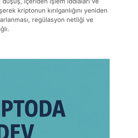
 düşüş, içeriden işlem iddiaları ve
şerek kriptonun kırılganlığını yeniden
rlanması, regülasyon netliği ve
ğlı.