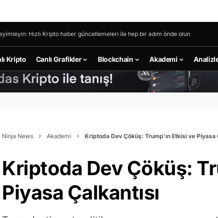
eyimleyin: Hızlı Kripto haber güncellemeleri ile hep bir adım önde olun
lı Kripto
Canlı Grafikler
Blockchain
Akademi
Analizl
Ninja News
Akademi
Kriptoda Dev Çöküş: Trump’ın Etkisi ve Piyasa 
Kriptoda Dev Çöküş: Tr
Piyasa Çalkantısı