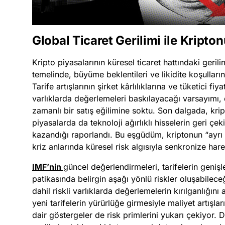
Global Ticaret Gerilimi ile Kripto
Kripto piyasalarının küresel ticaret hattındaki geril
temelinde, büyüme beklentileri ve likidite koşullarına
Tarife artışlarının şirket kârlılıklarına ve tüketici fi
varlıklarda değerlemeleri baskılayacağı varsayımı, dij
zamanlı bir satış eğilimine soktu. Son dalgada, kri
piyasalarda da teknoloji ağırlıklı hisselerin geri çek
kazandığı raporlandı. Bu eşgüdüm, kriptonun “ayrı bi
kriz anlarında küresel risk algısıyla senkronize hare
IMF’nin
güncel değerlendirmeleri, tarifelerin gen
patikasında belirgin aşağı yönlü riskler oluşabilec
dahil riskli varlıklarda değerlemelerin kırılganlığını 
yeni tarifelerin yürürlüğe girmesiyle maliyet artışla
dair göstergeler de risk primlerini yukarı çekiyor. Do