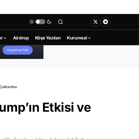
er
Airdrop
Köşe Yazıları
Kurumsal
Çalkantısı
ump’ın Etkisi ve