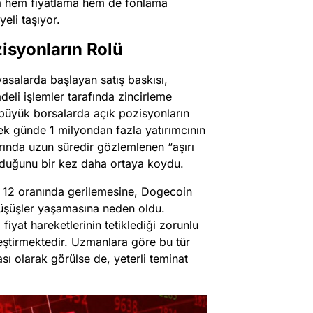
nda hem fiyatlama hem de fonlama
eli taşıyor.
zisyonların Rolü
asalarda başlayan satış baskısı,
adeli işlemler tarafında zincirleme
 büyük borsalarda açık pozisyonların
ek günde 1 milyondan fazla yatırımcının
rında uzun süredir gözlemlenen “aşırı
turduğunu bir kez daha ortaya koydu.
de 12 oranında gerilemesine, Dogecoin
düşüşler yaşamasına neden oldu.
iyat hareketlerinin tetiklediği zorunlu
leştirmektedir. Uzmanlara göre bu tür
ı olarak görülse de, yeterli teminat