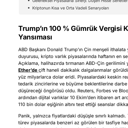
Geleneksel Piyasalarla Sinerji: Düşen Hisse Senetler
Kriptonun Kısa ve Orta Vadeli Senaryoları
Trump’ın 100 % Gümrük Vergisi Ka
Yansıması
ABD Başkanı Donald Trump’ın Çin menşeli ithalata 
duyurusu, kripto varlık piyasalarında haftanın en sert
Açıklama, halihazırda tırmanan ABD-Çin gerilimini 
Ether’de
çift haneli dakikalık dalgalanmalar görül
yüz milyarlarca dolar eridi. Piyasalardaki keskin re
tedarik zincirlerine ve büyüme beklentilerine darbe 
düşüreceği öngörüsü oldu. Reuters, Forbes ve Blo
ardından dijital varlıklar 10 Ekim’den itibaren art ard
110 bin dolar eşiğinin altını test ettiği seanslar dikka
Panik, yalnızca fiyatlardaki düşüşle sınırlı kalmadı. 
türev piyasalarda benzeri az görülen bir tasfiye ha