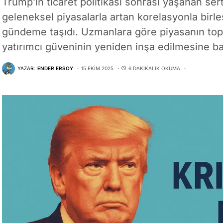
Trump’ın ticaret politikası sonrası yaşanan sert
geleneksel piyasalarla artan korelasyonla birle
gündeme taşıdı. Uzmanlara göre piyasanın topa
yatırımcı güveninin yeniden inşa edilmesine ba
YAZAR:
ENDER ERSOY
15 EKIM 2025
6 DAKIKALIK OKUMA