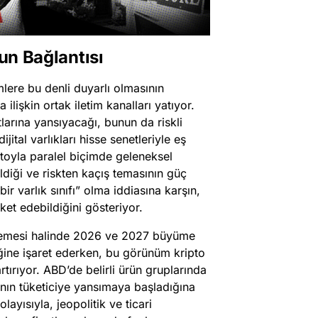
nun Bağlantısı
imlere bu denli duyarlı olmasının
 ilişkin ortak iletim kanalları yatıyor.
yatlarına yansıyacağı, bunun da riskli
ital varlıkları hisse senetleriyle eş
ptoyla paralel biçimde geleneksel
ildiği ve riskten kaçış temasının güç
r varlık sınıfı” olma iddiasına karşın,
ket edebildiğini gösteriyor.
işlemesi halinde 2026 ve 2027 büyüme
eğine işaret ederken, bu görünüm kripto
artırıyor. ABD’de belirli ürün gruplarında
rının tüketiciye yansımaya başladığına
layısıyla, jeopolitik ve ticari