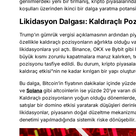
gerilimlerdeki yeni bir tırmanış, kripto piyasaları
koşulları üzerinden ikinci bir dalga yaratma potansiy
Likidasyon Dalgası: Kaldıraçlı Po
Trump’ın gümrük vergisi açıklamasının ardından piy
özellikle kaldıraçlı pozisyonların ağırlıkta olduğu v
likidasyonlara yol açtı. Binance, OKX ve Bybit gibi
büyük kısmı zorunlu kapatmalara maruz kalırken, t
pozisyonu tasfiye edildi. Bu durum, kripto piyasala
kaldıraç etkisi”nin ne kadar kırılgan bir yapı oluş
Bu dalga, Bitcoin’in fiyatının dakikalar içinde yüz
ve
Solana
gibi altcoinlerin ise yüzde 20’ye varan 
Kaldıraçlı pozisyonların yoğun olduğu dönemlerde, f
satışlar bir domino etkisi yaratarak düşüşleri derin
likidasyonlar, piyasanın doğal düzeltme mekanizmas
denetimi yapılmadığında sistemik riske dönüşebilir.