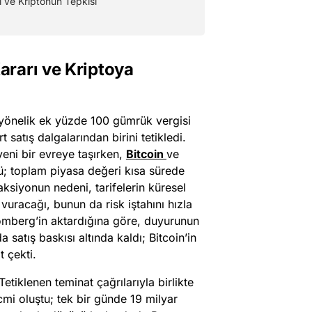
i ve Kriptonun Tepkisi
rarı ve Kriptoya
yönelik ek yüzde 100 gümrük vergisi
 satış dalgalarından birini tetikledi.
yeni bir evreye taşırken,
Bitcoin
ve
dü; toplam piyasa değeri kısa sürede
aksiyonun nedeni, tarifelerin küresel
vuracağı, bunun da risk iştahını hızla
omberg’in aktardığına göre, duyurunun
a satış baskısı altında kaldı; Bitcoin’in
t çekti.
Tetiklenen teminat çağrılarıyla birlikte
cmi oluştu; tek bir günde 19 milyar